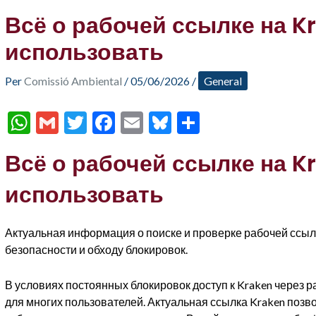
Всё о рабочей ссылке на Kr
использовать
Per
Comissió Ambiental
/
05/06/2026
/
General
W
G
T
F
E
Bl
C
h
m
w
ac
m
u
o
Всё о рабочей ссылке на Kr
at
ai
itt
e
ai
es
m
s
l
er
b
l
ky
p
использовать
A
o
ar
p
o
te
Актуальная информация о поиске и проверке рабочей ссылки
безопасности и обходу блокировок.
p
k
ix
В условиях постоянных блокировок доступ к Kraken через
для многих пользователей. Актуальная ссылка Kraken позв