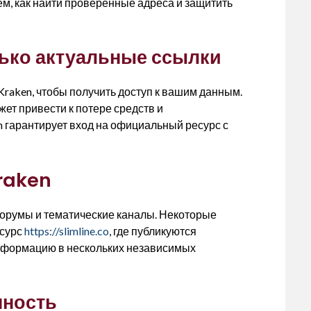
ём, как найти проверенные адреса и защитить
ько актуальные ссылки
aken, чтобы получить доступ к вашим данным.
т привести к потере средств и
 гарантирует вход на официальный ресурс с
Kraken
румы и тематические каналы. Некоторые
есурс
https://slimline.co
, где публикуются
информацию в нескольких независимых
нность