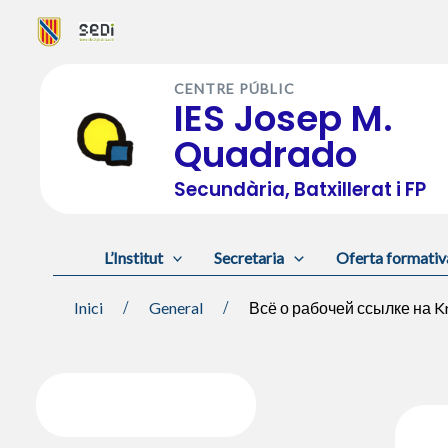
Vés
al
CENTRE PÚBLIC
contingut
IES Josep M.
Quadrado
Secundària, Batxillerat i FP
L’Institut
Secretaria
Oferta formativ
Inici
General
Всё о рабочей ссылке на Kr