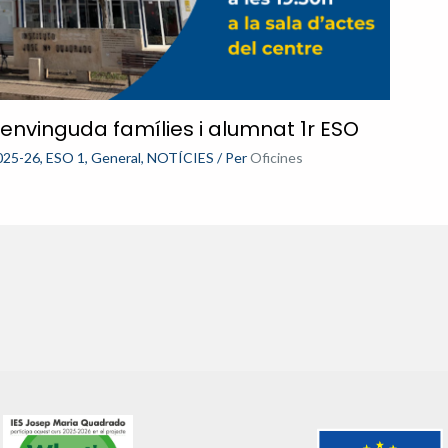
envinguda famílies i alumnat 1r ESO
025-26
,
ESO 1
,
General
,
NOTÍCIES
/ Per
Oficines