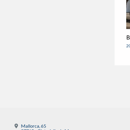
B
2
Mallorca, 65