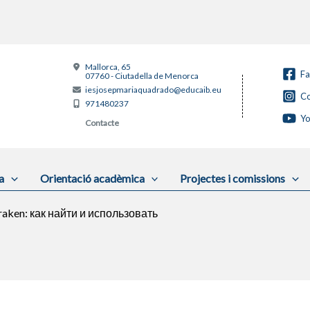
Mallorca, 65
F
07760 - Ciutadella de Menorca
iesjosepmariaquadrado@educaib.eu
Co
971480237
Y
Contacte
a
Orientació acadèmica
Projectes i comissions
aken: как найти и использовать