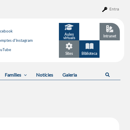
Entra
acebook
Aules
GESTIB
Intranet
virtuals
mptes d'Instagram
ouTube
Sites
Biblioteca
Calendari
Cerca
Famílies
Notícies
Galeria