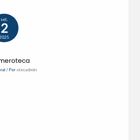
set.
2
2025
meroteca
ral
/ Per
xtecadmin