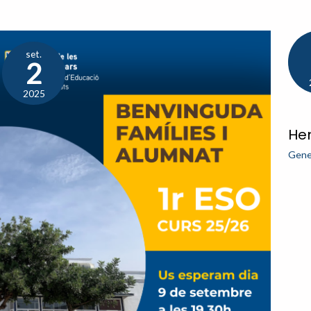
set.
2
2025
He
Gene