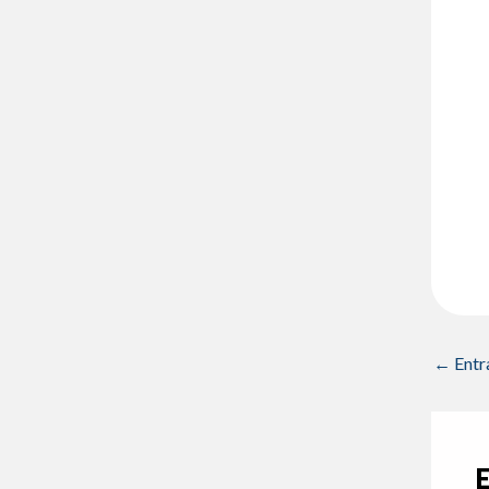
←
Entr