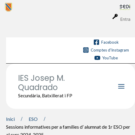
Vés
al
contingut
Entra
Facebook
Comptes d'Instagram
YouTube
IES Josep M.
Quadrado
Main
Secundària, Batxillerat i FP
Men
Inici
ESO
Sessions informatives per a famílies d’ alumnat de 1r ESO per
al curs 2024-2025