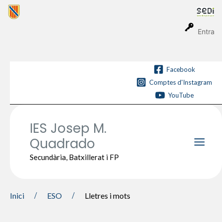
Vés
al
contingut
Entra
Facebook
Comptes d'Instagram
YouTube
IES Josep M.
Quadrado
Main
Secundària, Batxillerat i FP
Men
Inici
ESO
Lletres i mots