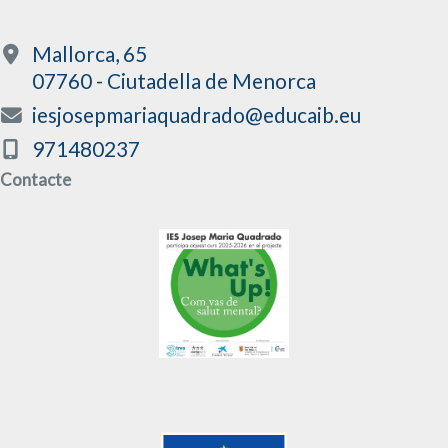
Mallorca, 65
07760 - Ciutadella de Menorca
iesjosepmariaquadrado@educaib.eu
971480237
Contacte