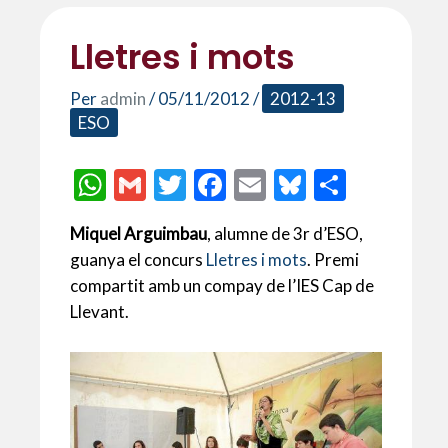
Lletres i mots
Per
admin
/
05/11/2012
/
2012-13
ESO
W
G
T
F
E
Bl
C
h
m
w
ac
m
u
o
Miquel Arguimbau
, alumne de 3r d’ESO,
at
ai
itt
e
ai
es
m
guanya el concurs
Lletres i mots
. Premi
s
l
er
b
l
ky
p
compartit amb un compay de l’IES Cap de
A
o
ar
Llevant.
p
o
te
p
k
ix