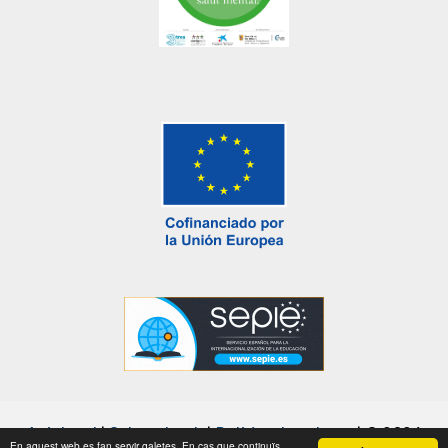
Avís legal
|
Sobre el web
|
Política de galetes
|
© 2026
En aquest web es fan servir galetes. En cas que continuïs