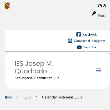
Vés
al
contingut
Entra
Facebook
Comptes d'Instagram
YouTube
IES Josep M.
Quadrado
Main
Secundària, Batxillerat i FP
Men
Inici
ESO
Calendari exàmens ESO