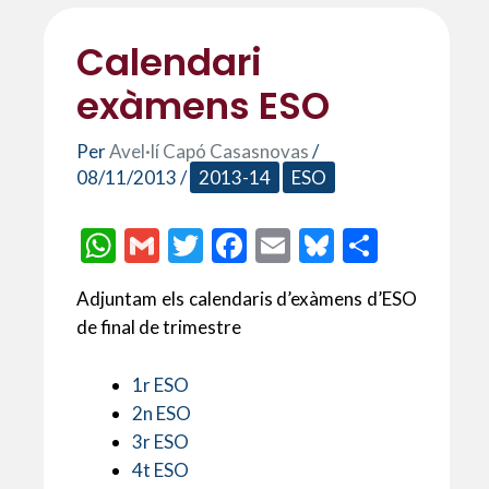
Calendari
exàmens ESO
Per
Avel·lí Capó Casasnovas
/
08/11/2013
/
2013-14
ESO
W
G
T
F
E
Bl
C
h
m
w
ac
m
u
o
Adjuntam els calendaris d’exàmens d’ESO
at
ai
itt
e
ai
es
m
de final de trimestre
s
l
er
b
l
ky
p
A
o
ar
1r ESO
p
o
te
2n ESO
3r ESO
p
k
ix
4t ESO