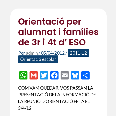
Orientació per
alumnat i famílies
de 3r i 4t d’ ESO
Per
admin
/
05/04/2012
/
2011-12
Orientació escolar
W
G
T
F
E
Bl
C
h
m
w
ac
m
u
o
COM VAM QUEDAR, VOS PASSAM LA
at
ai
itt
e
ai
es
m
PRESENTACIÓ DE LA INFORMACIÓ DE
s
l
er
b
l
ky
p
LA REUNIÓ D’ORIENTACIÓ FETA EL
A
o
ar
3/4/12.