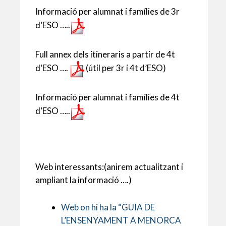
p
o
te
Informació per alumnat i famílies de 3r
p
k
ix
d’ESO …..
Full annex dels itineraris a partir de 4t
d’ESO ….
(útil per 3r i 4t d’ESO)
Informació per alumnat i famílies de 4t
d’ESO …..
Web interessants:(anirem actualitzant i
ampliant la informació ….)
Web on hi ha la “GUIA DE
L’ENSENYAMENT A MENORCA