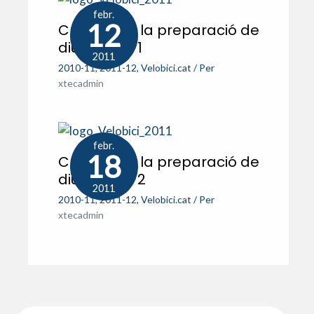
febr.
12
Crònica de la preparació de
diumenge: 1
2011
2010-11
,
2011-12
,
Velobici.cat
/ Per
xtecadmin
febr.
18
Crònica de la preparació de
diumenge: 2
2011
2010-11
,
2011-12
,
Velobici.cat
/ Per
xtecadmin