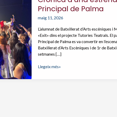
Principal de Palma
maig 11, 2026
L’alumnat de Batxillerat d’Arts escéniques i 
«Exit» dins el projecte Tutories Teatrals. El 
Principal de Palma es va convertir en l’escena
Batxillerat d’Arts Escèniques i de 1r de Batx
setmanes […]
Crònica
Llegeix més»
d’una
estrena
inoblidable
al
Teatre
Principal
de
Palma