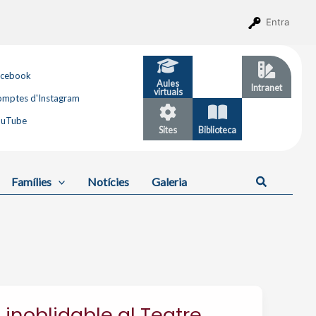
Entra
acebook
Aules
GESTIB
Intranet
virtuals
mptes d'Instagram
ouTube
Sites
Biblioteca
Calendari
Cerca
Famílies
Notícies
Galeria
inoblidable al Teatre