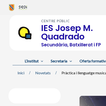
Vés
al
CENTRE PÚBLIC
contingut
IES Josep M.
Quadrado
Secundària, Batxillerat i FP
L’Institut
Secretaria
Oferta formativ
Inici
Novetats
Pràctica i llenguatge music