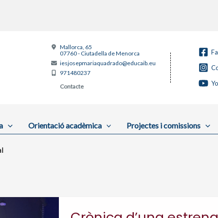
Mallorca, 65
F
07760 - Ciutadella de Menorca
iesjosepmariaquadrado@educaib.eu
Co
971480237
Y
Contacte
a
Orientació acadèmica
Projectes i comissions
al
Crònica d’una estrena 