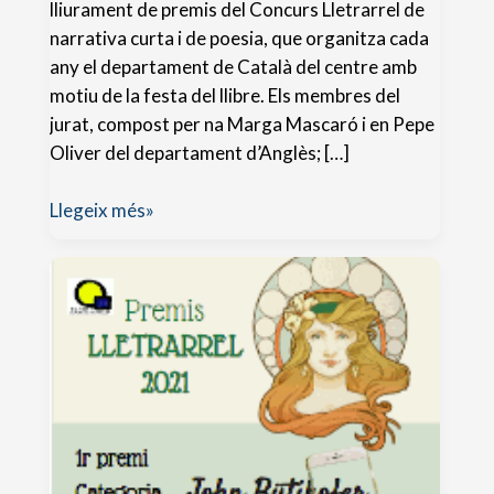
lliurament de premis del Concurs Lletrarrel de
narrativa curta i de poesia, que organitza cada
any el departament de Català del centre amb
motiu de la festa del llibre. Els membres del
jurat, compost per na Marga Mascaró i en Pepe
Oliver del departament d’Anglès; […]
Premis
Llegeix més»
literaris
lletrarrel
2022