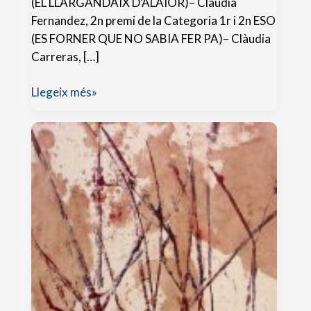
(EL LLARGANDAIX D’ALAIOR)– Clàudia
Fernandez, 2n premi de la Categoria 1r i 2n ESO
(ES FORNER QUE NO SABIA FER PA)– Clàudia
Carreras, […]
Lletrarrel-
Llegeix més»
2015.
Sant
Jordi
2015