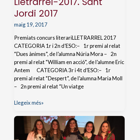
Lletrarrel-2017. Sant
Jordi 2017
maig 19, 2017
Premiats concurs literariLLETRARREL 2017
CATEGORIA 1r i 2n d’ESO:– 1r premi al relat
“Dues ànimes”, de l’alumna Núria Mora – 2n
premi al relat “William en acció”, de l’alumne Eric
Antem CATEGORIA 3r i 4t d’ESO:– 1r
premi al relat “Despert”, de l’alumna Maria Moll
– 2n premi al relat “Un viatge
Lletrarrel-
Llegeix més»
2017.
Sant
Jordi
2017