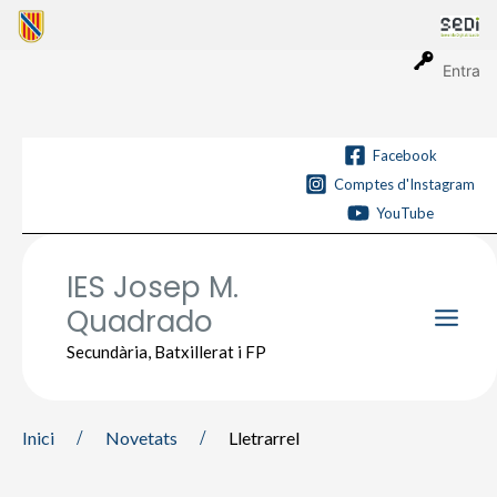
Vés
al
contingut
Entra
Facebook
Comptes d'Instagram
YouTube
IES Josep M.
Quadrado
Main
Secundària, Batxillerat i FP
Men
Inici
Novetats
Lletrarrel