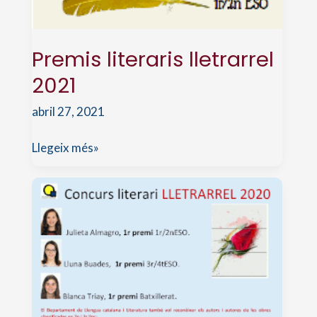
Premis literaris lletrarrel
2021
abril 27, 2021
Premis
Llegeix més»
literaris
lletrarrel
2021