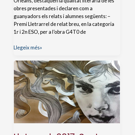
Orleans, destaquen la qualitat literària de les
obres presentades i declaren com a
guanyadors els relats i alumnes següents: –
Premi Lletrarrel de relat breu, en la categoria
1r i 2n ESO, per a l’obra G4T0 de
Premis
Llegeix més»
literaris
lletrarrel
2019