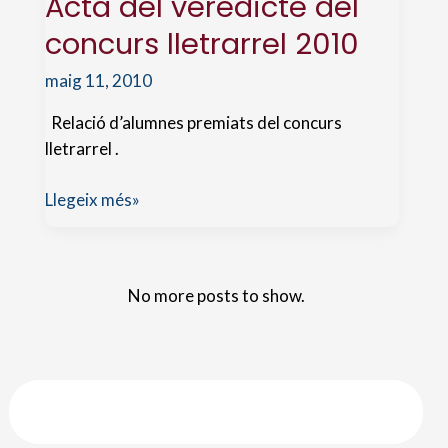
Acta del veredicte del
concurs lletrarrel 2010
maig 11, 2010
Relació d’alumnes premiats del concurs
lletrarrel .
Acta
Llegeix més»
del
veredicte
del
No more posts to show.
concurs
lletrarrel
2010