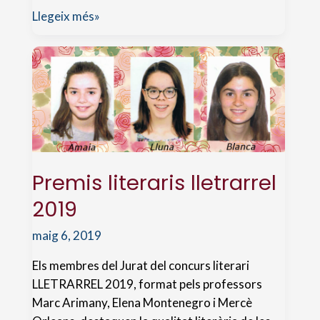
Premis
Llegeix més»
literaris
lletrarrel
2020
Premis literaris lletrarrel
2019
maig 6, 2019
Els membres del Jurat del concurs literari
LLETRARREL 2019, format pels professors
Marc Arimany, Elena Montenegro i Mercè