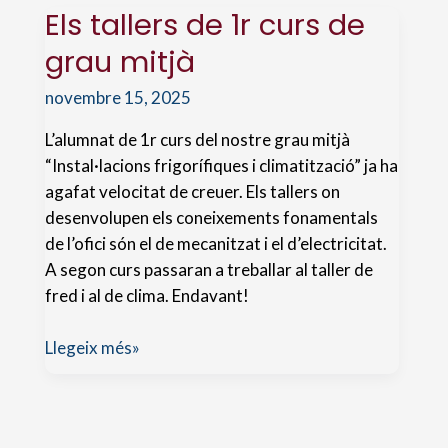
Els tallers de 1r curs de
grau mitjà
novembre 15, 2025
L’alumnat de 1r curs del nostre grau mitjà
“Instal·lacions frigorífiques i climatització” ja ha
agafat velocitat de creuer. Els tallers on
desenvolupen els coneixements fonamentals
de l’ofici són el de mecanitzat i el d’electricitat.
A segon curs passaran a treballar al taller de
fred i al de clima. Endavant!
Els
Llegeix més»
tallers
de
1r