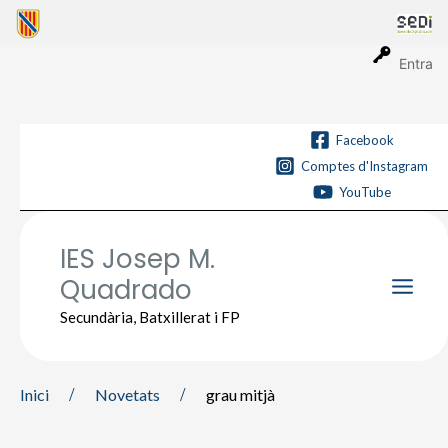
Vés
al
contingut
Entra
Facebook
Comptes d'Instagram
YouTube
IES Josep M.
Quadrado
Main
Secundària, Batxillerat i FP
Men
Inici
Novetats
grau mitjà