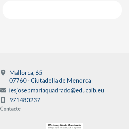
curs
de
grau
mitjà
Mallorca, 65
07760 - Ciutadella de Menorca
iesjosepmariaquadrado@educaib.eu
971480237
Contacte