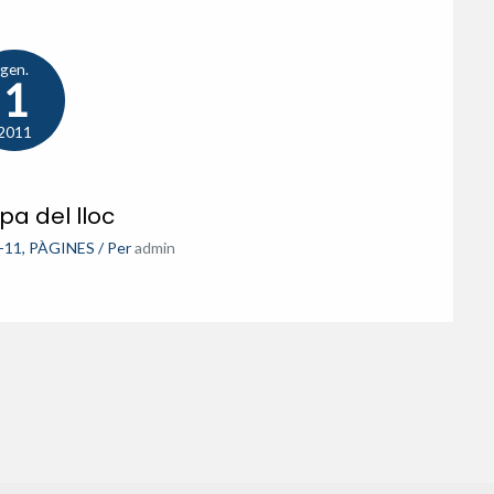
gen.
1
2011
a del lloc
-11
,
PÀGINES
/ Per
admin