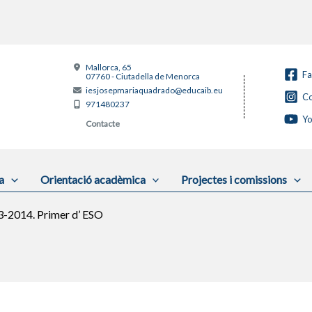
Mallorca, 65
F
07760 - Ciutadella de Menorca
iesjosepmariaquadrado@educaib.eu
Co
971480237
Y
Contacte
a
Orientació acadèmica
Projectes i comissions
3-2014. Primer d’ ESO