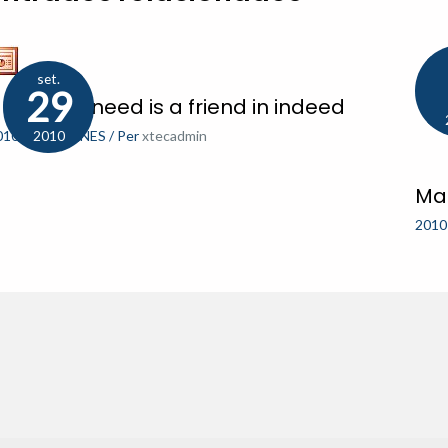
set.
29
 friend in need is a friend in indeed
010-11
,
PÀGINES
/ Per
xtecadmin
2010
Map
2010