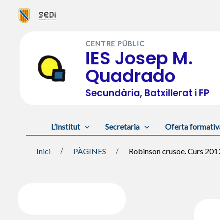
Vés
al
CENTRE PÚBLIC
contingut
IES Josep M.
Quadrado
Secundària, Batxillerat i FP
L’Institut
Secretaria
Oferta formativ
Inici
PÀGINES
Robinson crusoe. Curs 201