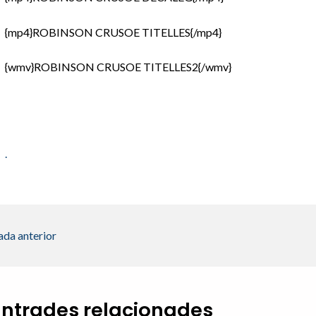
{mp4}ROBINSON CRUSOE TITELLES{/mp4}
{wmv}ROBINSON CRUSOE TITELLES2{/wmv}
.
ada anterior
Entrades relacionades