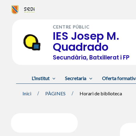
Vés
al
CENTRE PÚBLIC
contingut
IES Josep M.
Quadrado
Secundària, Batxillerat i FP
L’Institut
Secretaria
Oferta formativ
Inici
PÀGINES
Horari de biblioteca