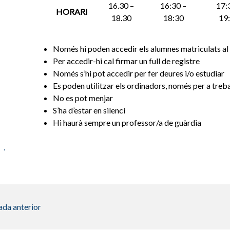
16.30 –
16:30 –
17:
HORARI
18.30
18:30
19
Només hi poden accedir els alumnes matriculats al
Per accedir-hi cal firmar un full de registre
Només s’hi pot accedir per fer deures i/o estudiar
Es poden utilitzar els ordinadors, només per a treba
No es pot menjar
S’ha d’estar en silenci
Hi haurà sempre un professor/a de guàrdia
.
ada anterior