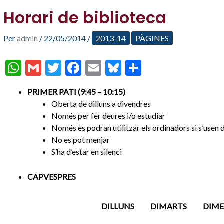
Horari de biblioteca
Per
admin
/
22/05/2014
/
2013-14
PÀGINES
W
G
T
F
E
Bl
C
h
m
w
ac
m
u
o
PRIMER PATI (9:45 – 10:15)
at
ai
itt
e
ai
es
m
Oberta de dilluns a divendres
s
l
er
b
l
ky
p
Només per fer deures i/o estudiar
A
o
ar
Només es podran utilitzar els ordinadors si s’use
No es pot menjar
p
o
te
S’ha d’estar en silenci
p
k
ix
CAPVESPRES
DILLUNS
DIMARTS
DIME