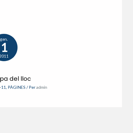
gen.
1
2011
a del lloc
-11
,
PÀGINES
/ Per
admin