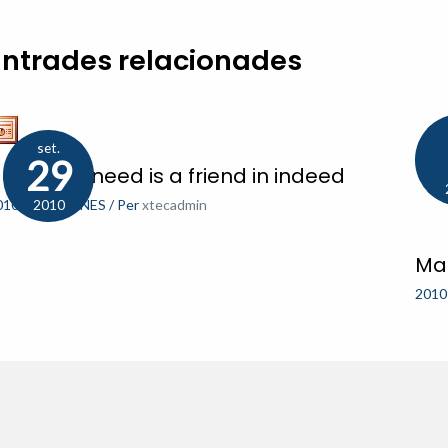
Entrades relacionades
set.
29
 friend in need is a friend in indeed
010-11
,
PÀGINES
/ Per
xtecadmin
2010
Map
2010