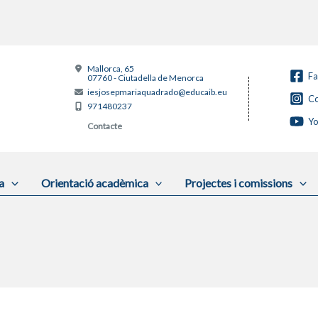
Mallorca, 65
F
07760 - Ciutadella de Menorca
iesjosepmariaquadrado@educaib.eu
Co
971480237
Y
Contacte
a
Orientació acadèmica
Projectes i comissions