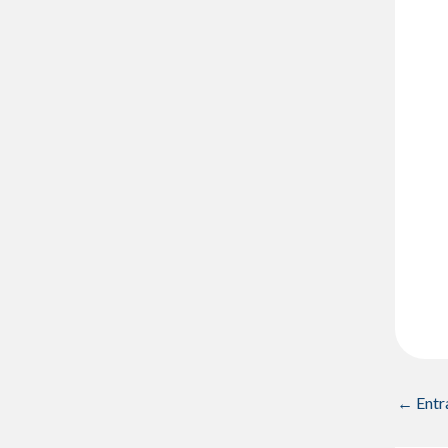
←
Entr