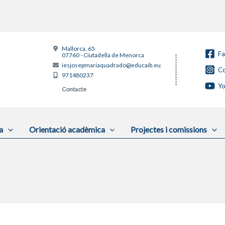
Mallorca, 65
F
07760 - Ciutadella de Menorca
iesjosepmariaquadrado@educaib.eu
Co
971480237
Y
Contacte
a
Orientació acadèmica
Projectes i comissions