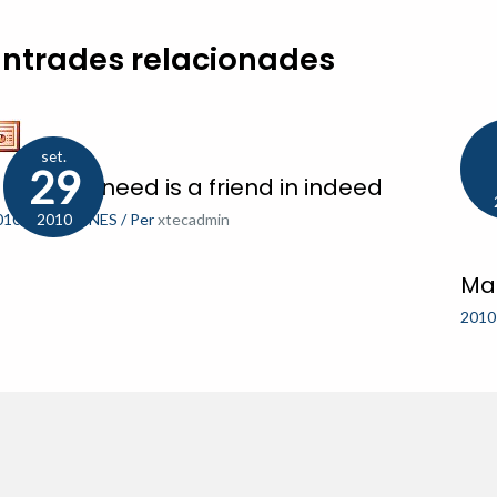
Entrades relacionades
set.
29
 friend in need is a friend in indeed
010-11
,
PÀGINES
/ Per
xtecadmin
2010
Map
2010