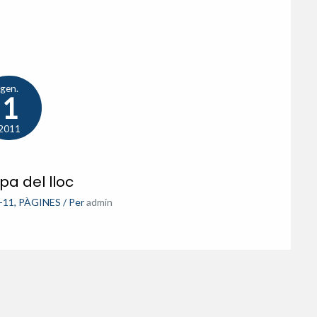
gen.
1
2011
a del lloc
-11
,
PÀGINES
/ Per
admin