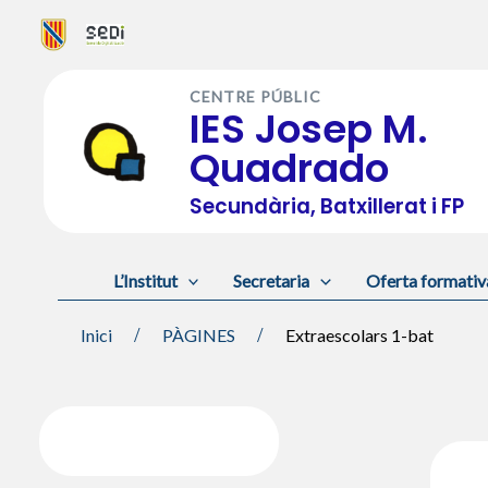
Vés
al
CENTRE PÚBLIC
contingut
IES Josep M.
Quadrado
Secundària, Batxillerat i FP
L’Institut
Secretaria
Oferta formativ
Inici
PÀGINES
Extraescolars 1-bat