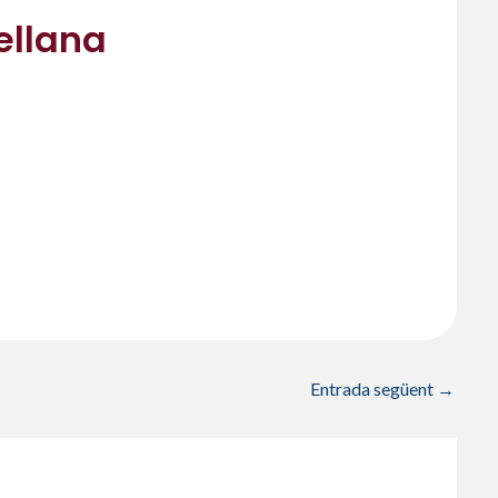
tellana
Entrada següent
→