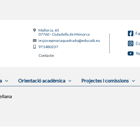
Mallorca, 65
F
07760 - Ciutadella de Menorca
iesjosepmariaquadrado@educaib.eu
Co
971480237
Y
Contacte
a
Orientació acadèmica
Projectes i comissions
ellana