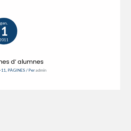
gen.
1
2011
nes d’ alumnes
-11
,
PÀGINES
/ Per
admin