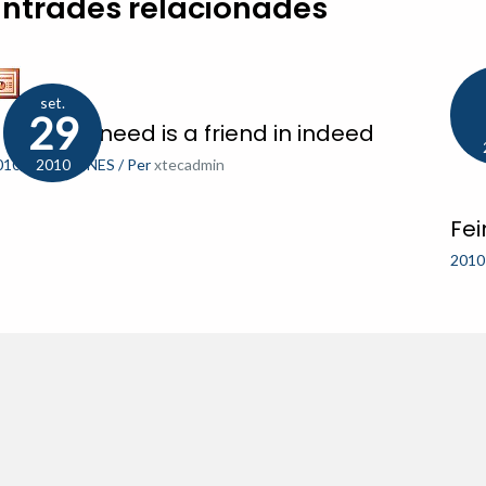
Entrades relacionades
set.
29
 friend in need is a friend in indeed
010-11
,
PÀGINES
/ Per
xtecadmin
2010
Fei
2010