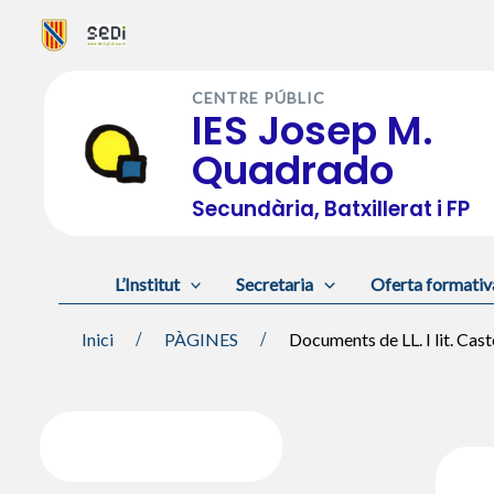
Vés
al
CENTRE PÚBLIC
contingut
IES Josep M.
Quadrado
Secundària, Batxillerat i FP
L’Institut
Secretaria
Oferta formativ
Inici
PÀGINES
Documents de LL. I lit. Cast