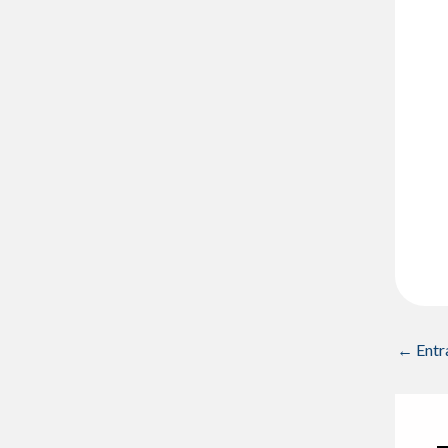
←
Entr