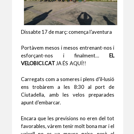
Dissabte 17 de març: comença l’aventura
Portàvem mesos i mesos entrenant-nos i
esforçant-nos i finalment…
EL
VELOBICI.CAT
JA ÉS AQUÍ!!
Carregats com a someres i plens d’il·lusió
ens trobàrem a les 8:30 al port de
Ciutadella, amb les velos preparades
apunt d’embarcar.
Encara que les previsions no eren del tot
favorables, vàrem tenir molt bona mar i el
vaixell no es va moure gaire, però el