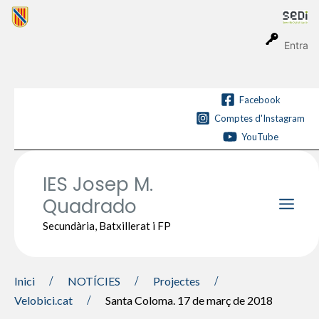
Vés
al
contingut
Entra
Facebook
Comptes d'Instagram
YouTube
IES Josep M.
Quadrado
Main
Secundària, Batxillerat i FP
Men
Inici
NOTÍCIES
Projectes
Velobici.cat
Santa Coloma. 17 de març de 2018