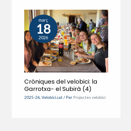
març
18
2026
Cròniques del velobici: la
Garrotxa- el Subirà (4)
2025-26
,
Velobici.cat
/ Per
Projectes velobici