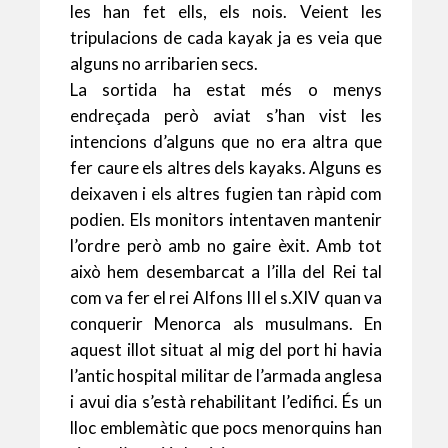
les han fet ells, els nois. Veient les
tripulacions de cada kayak ja es veia que
alguns no arribarien secs.
La sortida ha estat més o menys
endreçada però aviat s’han vist les
intencions d’alguns que no era altra que
fer caure els altres dels kayaks. Alguns es
deixaven i els altres fugien tan ràpid com
podien. Els monitors intentaven mantenir
l’ordre però amb no gaire èxit. Amb tot
això hem desembarcat a l’illa del Rei tal
com va fer el rei Alfons III el s.XIV quan va
conquerir Menorca als musulmans. En
aquest illot situat al mig del port hi havia
l’antic hospital militar de l’armada anglesa
i avui dia s’està rehabilitant l’edifici. És un
lloc emblemàtic que pocs menorquins han