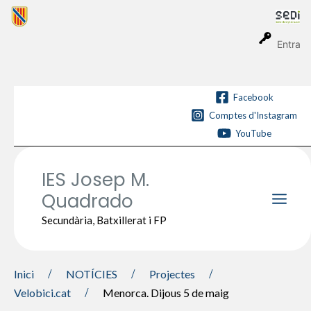
Vés
al
contingut
Entra
Facebook
Comptes d'Instagram
YouTube
IES Josep M.
Quadrado
Main
Secundària, Batxillerat i FP
Men
Inici
NOTÍCIES
Projectes
Velobici.cat
Menorca. Dijous 5 de maig