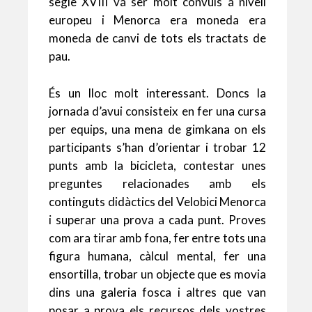
segle XVIII va ser molt convuls a nivell
europeu i Menorca era moneda era
moneda de canvi de tots els tractats de
pau.
És un lloc molt interessant. Doncs la
jornada d’avui consisteix en fer una cursa
per equips, una mena de gimkana on els
participants s’han d’orientar i trobar 12
punts amb la bicicleta, contestar unes
preguntes relacionades amb els
continguts didàctics del Velobici Menorca
i superar una prova a cada punt. Proves
com ara tirar amb fona, fer entre tots una
figura humana, càlcul mental, fer una
ensortilla, trobar un objecte que es movia
dins una galeria fosca i altres que van
posar a prova els recursos dels vostres