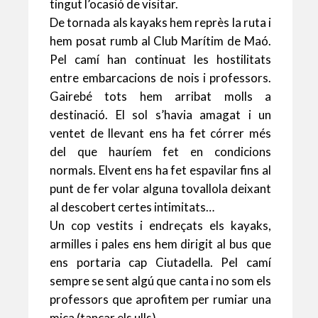
tingut l’ocasió de visitar.
De tornada als kayaks hem reprès la ruta i
hem posat rumb al Club Marítim de Maó.
Pel camí han continuat les hostilitats
entre embarcacions de nois i professors.
Gairebé tots hem arribat molls a
destinació. El sol s’havia amagat i un
ventet de llevant ens ha fet córrer més
del que hauríem fet en condicions
normals. Elvent ens ha fet espavilar fins al
punt de fer volar alguna tovallola deixant
al descobert certes intimitats…
Un cop vestits i endreçats els kayaks,
armilles i pales ens hem dirigit al bus que
ens portaria cap Ciutadella. Pel camí
sempre se sent algú que canta i no som els
professors que aprofitem per rumiar una
mica (tancar els ulls).