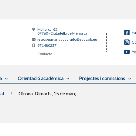
Mallorca, 65
F
07760 - Ciutadella de Menorca
iesjosepmariaquadrado@educaib.eu
Co
971480237
Y
Contacte
a
Orientació acadèmica
Projectes i comissions
cat
Girona. Dimarts, 15 de març