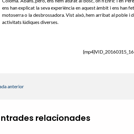
Coloma. Abans, però, ens hem aturat al bosc, on n’Enric i en Pere
ens han explicat la seva experiència en aquest àmbit i ens han f
motoserra o la desbrossadora. Vist això, hem arribat al poble i 
activitats lúdiques diverses.
{mp4}VID_20160315_16
ada anterior
Entrades relacionades