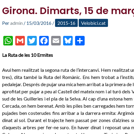
Girona. Dimarts, 15 de mar
Per
admin
/
15/03/2016
/
2015-16
Velobici.cat
W
G
T
F
E
Bl
C
h
m
w
ac
m
u
o
La Ruta de les 10 Ermites
at
ai
itt
e
ai
es
m
s
l
er
b
l
ky
p
Avui hem realitzat la segona ruta de l’intercanvi. Hem realitzat u
A
o
ar
tres), dita també la Ruta del Romànic. Ens hem trobat a l’instit
pedalejar. Després de pujar una mica hem arribat a la primera de l
p
o
te
aprofitat per pujar a peu al Castell del mateix nom i al turó dels
p
k
ix
sud de les Guilleries i el pla de la Selva. Al cap d’una estona hem
Cercada, on hem berenat. Amb les piles ben carregades hem torna
pujades ben costerudes fins arribar a la darrera ermita: Argim
dinat al sol. Durant el trajecte hem passat per zones d’alzines 
d’aquests arbres per fer-ne suro. En haver dinat i reposat una m