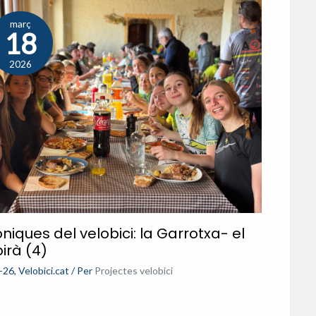
març
18
2026
niques del velobici: la Garrotxa- el
irà (4)
-26
,
Velobici.cat
/ Per
Projectes velobici