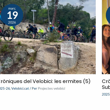
març
19
2026
ròniques del Velobici: les ermites (5)
Crò
Sub
025-26
,
Velobici.cat
/ Per
Projectes velobici
2025