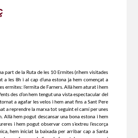
ç
na part de la Ruta de les 10 Ermites (n’hem visitades
ut a les 8h i al cap d’una estona ja hem començat a
es ermites: l’ermita de Farners. Allà hem aturat i hem
 Vents des d’on hem tengut una vista espectacular del
 tornat a agafar les velos i hem anat fins a Sant Pere
t a reprendre la marxa tot seguint el camí per unes
ón. Allà hem pogut descansar una bona estona i hem
sureres i hem pogut observar com s’extreu l’escorça
ica, hem iniciat la baixada per arribar cap a Santa