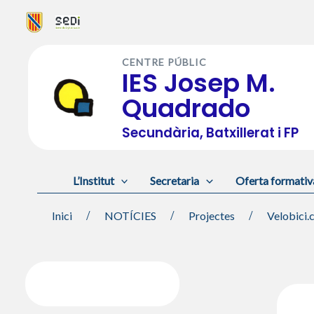
Vés
al
CENTRE PÚBLIC
contingut
IES Josep M.
Quadrado
Secundària, Batxillerat i FP
L’Institut
Secretaria
Oferta formativ
Inici
NOTÍCIES
Projectes
Velobici.