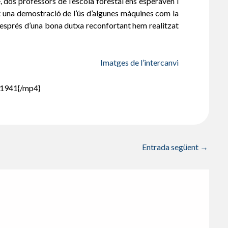
, dos professors de l’escola forestal ens esperaven i
et una demostració de l’ús d’algunes màquines com la
després d’una bona dutxa reconfortant hem realitzat
Imatges de l’intercanvi
1941{/mp4}
Entrada següent
→