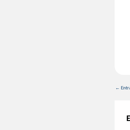
←
Entr