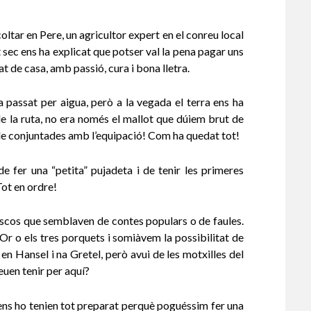
ltar en Pere, un agricultor expert en el conreu local
it sec ens ha explicat que potser val la pena pagar uns
 de casa, amb passió, cura i bona lletra.
a passat per aigua, però a la vegada el terra ens ha
de la ruta, no era només el mallot que dúiem brut de
de conjuntades amb l’equipació! Com ha quedat tot!
 fer una “petita” pujadeta i de tenir les primeres
Tot en ordre!
cos que semblaven de contes populars o de faules.
’Or o els tres porquets i somiàvem la possibilitat de
en Hansel i na Gretel, però avui de les motxilles del
euen tenir per aquí?
s ens ho tenien tot preparat perquè poguéssim fer una