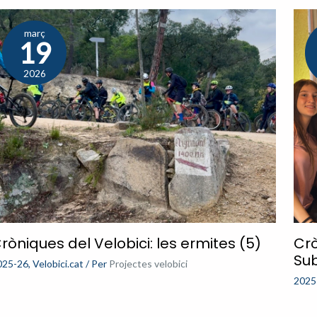
març
19
2026
ròniques del Velobici: les ermites (5)
Crò
Sub
025-26
,
Velobici.cat
/ Per
Projectes velobici
2025