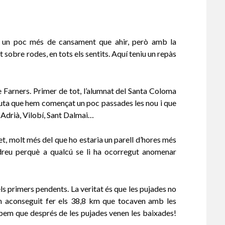
b un poc més de cansament que ahir, però amb la
 sobre rodes, en tots els sentits. Aquí teniu un repàs
e Farners. Primer de tot, l’alumnat del Santa Coloma
a ruta que hem començat un poc passades les nou i que
t Adrià, Vilobí, Sant Dalmai…
net, molt més del que ho estaria un parell d’hores més
ndreu perquè a qualcú se li ha ocorregut anomenar
 primers pendents. La veritat és que les pujades no
hem aconseguit fer els 38,8 km que tocaven amb les
sabem que després de les pujades venen les baixades!