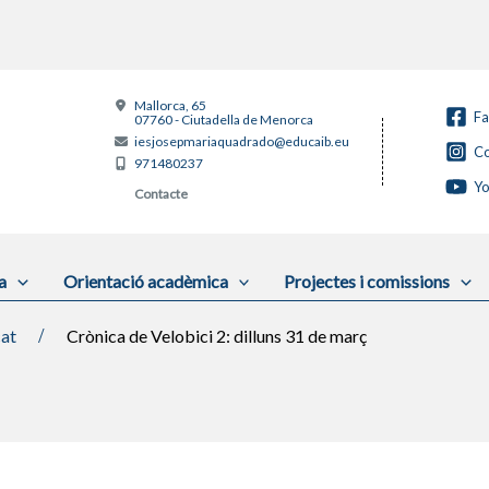
Mallorca, 65
F
07760 - Ciutadella de Menorca
iesjosepmariaquadrado@educaib.eu
Co
971480237
Y
Contacte
a
Orientació acadèmica
Projectes i comissions
cat
Crònica de Velobici 2: dilluns 31 de març