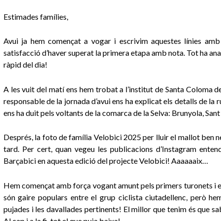
Estimades famílies,
Avui ja hem començat a vogar i escrivim aquestes línies am
satisfacció d’haver superat la primera etapa amb nota. Tot ha anat
ràpid del dia!
A les vuit del matí ens hem trobat a l’institut de Santa Coloma d
responsable de la jornada d’avui ens ha explicat els detalls de l
ens ha duit pels voltants de la comarca de la Selva: Brunyola, San
Després, la foto de família Velobici 2025 per lluir el mallot ben 
tard. Per cert, quan vegeu les publicacions d’Instagram ente
Barçabici en aquesta edició del projecte Velobici! Aaaaaaix…
Hem començat amb força vogant amunt pels primers turonets i els
són gaire populars entre el grup ciclista ciutadellenc, però 
pujades i les davallades pertinents! El millor que tenim és que 
Al cap i a la fi, tot el que puja baixa!