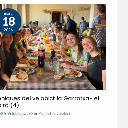
març
18
2026
niques del velobici: la Garrotxa- el
irà (4)
-26
,
Velobici.cat
/ Per
Projectes velobici