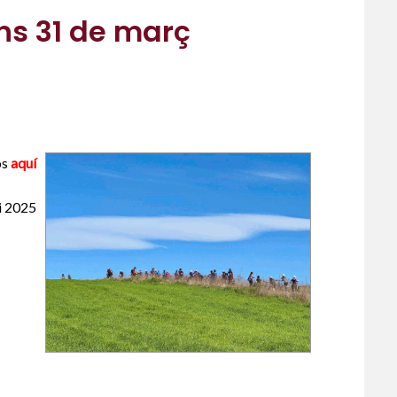
uns 31 de març
os
aquí
i 2025