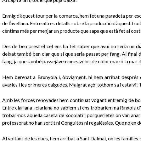
Enmig d’aquest tour per la comarca, hem fet una paradeta per esco
de l’avellana. Entre altres detalls sobre la producció d’aquest fru
cèntims més per menjar un producte que saps que està fet al costat
Des de ben prest el cel ens ha fet saber que avui no seria un di
deixat també ben clar que sí que seria passat per fang. Al final 
fang, ja que també passejàvem unes velos de color marró la mar 
Hem berenat a Brunyola i, òbviament, hi hem arribat després de
avaries i les primeres caigudes. Malgrat açò, tothom sa i estalvi! 
Amb les forces renovades hem continuat vogant entremig de bos
Entre clariana i clariana no sabíem si ens trobaríem na Rínxols d
trobar-nos aquella caseta de xocolati i porquerietes on van anar 
professorat no han sortit ni Conguitos ni regalèssies. Que no en d
Al voltant de les dues, hem arribat a Sant Dalmai, on les famílie