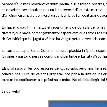
parada d’allò més relaxant: vermut, paella, aigua fresca, postres,
es desviuen per dibuixar-nos un bon record d’aquesta meravello
d’un dinar en un parc ben verd, un cel ben blau i un centenar de pe
En haver dinat, hi ha hagut el repartiment de dorsals per a les v
divertit, que havia començat mentre esperàvem que l’arròs fos cui
del Velobici que ha jugat a vòlei o ha volgut petar la xerrada, com
La tornada cap a Santa Coloma ha estat plàcida i ràpida, esperon
Gironès a gastar diners i a continuar divertint-se. La ruta d’avui h
Els professors i les professores del Quadrado, però, ens hem est
relaxar-nos, riure de valent i preparar-nos per a la ruta de les 
però us ho explicarem a la pròxima crònica. No oblideu llegir-la
Salut i velo!