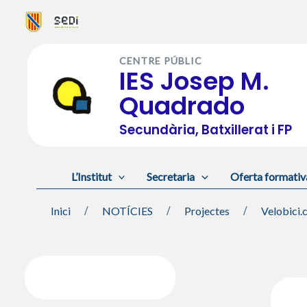
Vés
al
CENTRE PÚBLIC
contingut
IES Josep M.
Quadrado
Secundària, Batxillerat i FP
L’Institut
Secretaria
Oferta formativ
Inici
NOTÍCIES
Projectes
Velobici.