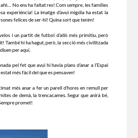
 cafè… No ens ha faltat res! Com sempre, les famílies
sa experiència! La imatge d’avui migdia ha estat la
rsones felices de ser-hi! Quina sort que tenim!
elos i un partit de futbol d’allò més primitiu, però
t! També hi ha hagut, però, la secció més civilitzada
 diuen per aquí.
ada pel fet que avui hi havia plans d’anar a l’Espai
a estat més fàcil del que es pensaven!
imat més anar a fer un parell d’hores en remull per
ermites de demà, la trencacames. Segur que anirà bé,
! Sempre promet!