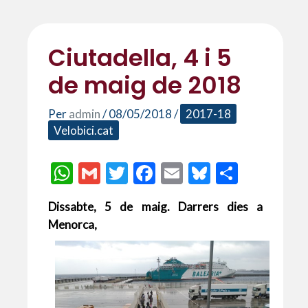
Ciutadella, 4 i 5
de maig de 2018
Per
admin
/
08/05/2018
/
2017-18
Velobici.cat
W
G
T
F
E
Bl
C
h
m
w
ac
m
u
o
Dissabte, 5 de maig. Darrers dies a
at
ai
itt
e
ai
es
m
Menorca,
s
l
er
b
l
ky
p
A
o
ar
p
o
te
p
k
ix