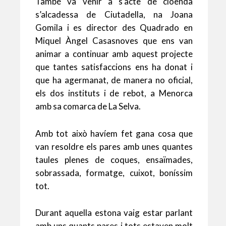
També va venir a s’acte de cloenda
s’alcadessa de Ciutadella, na Joana
Gomila i es director des Quadrado en
Miquel Àngel Casasnoves que ens van
animar a continuar amb aquest projecte
que tantes satisfaccions ens ha donat i
que ha agermanat, de manera no oficial,
els dos instituts i de rebot, a Menorca
amb sa comarca de La Selva.
Amb tot això havíem fet gana cosa que
van resoldre els pares amb unes quantes
taules plenes de coques, ensaïmades,
sobrassada, formatge, cuixot, boníssim
tot.
Durant aquella estona vaig estar parlant
amb uns quants pares i tots estaven molt