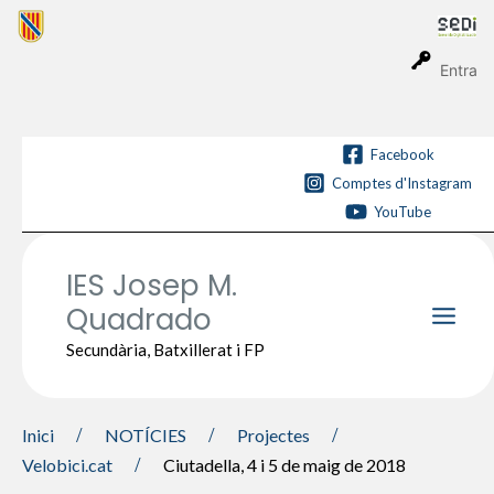
Vés
al
contingut
Entra
Facebook
Comptes d'Instagram
YouTube
IES Josep M.
Quadrado
Main
Secundària, Batxillerat i FP
Men
Inici
NOTÍCIES
Projectes
Velobici.cat
Ciutadella, 4 i 5 de maig de 2018