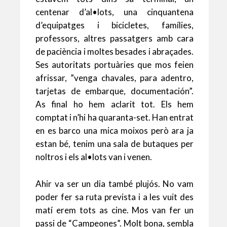
centenar d’al•lots, una cinquantena
d’equipatges i bicicletes, famílies,
professors, altres passatgers amb cara
de paciència i moltes besades i abraçades.
Ses autoritats portuàries que mos feien
afrissar, ”venga chavales, para adentro,
tarjetas de embarque, documentación”.
As final ho hem aclarit tot. Els hem
comptat i n’hi ha quaranta-set. Han entrat
en es barco una mica moixos però ara ja
estan bé, tenim una sala de butaques per
noltros i els al•lots van i venen.
Ahir va ser un dia també plujós. No vam
poder fer sa ruta prevista i a les vuit des
matí erem tots as cine. Mos van fer un
passi de “Campeones”. Molt bona, sembla