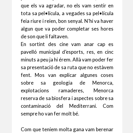
que els va agradar, no els vam sentir en
tota sa pel•lícula, a vegades sa pel•lícula
feia riure i reien, bon senyal. N’hi va haver
algun que va poder completar ses hores
de son que li faltaven.
En sortint des cine vam anar cap es
pavelló municipal d’esports, res, en cinc
minuts a peu ja hi érem. Allà vam poder fer
sa presentació de sa ruta que no estàvem
fent. Mos van explicar algunes coses
sobre sa geologia de Menorca,
explotacions ramaderes, Menorca
reserva de sa biosfera i aspectes sobre sa
contaminació del Mediterrani. Com
sempre ho van fer molt bé.
Com que teníem molta gana vam berenar