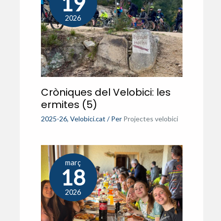
19
2026
Cròniques del Velobici: les
ermites (5)
2025-26
,
Velobici.cat
/ Per
Projectes velobici
març
18
2026