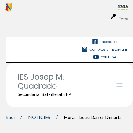
Vés
al
contingut
Entra
Facebook
Comptes d'Instagram
YouTube
IES Josep M.
Quadrado
Main
Secundària, Batxillerat i FP
Men
Inici
NOTÍCIES
Horari lectiu Darrer Dimarts