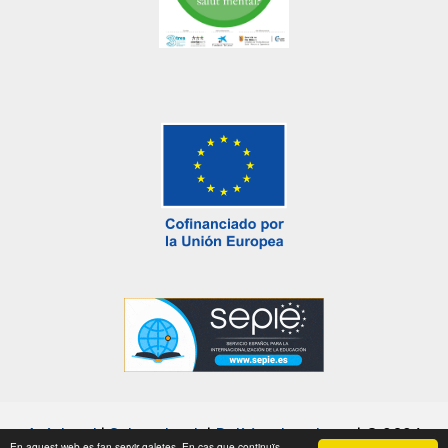
Avís legal
|
Sobre el web
|
Política de galetes
|
© 2026
En aquest web es fan servir galetes. En cas que continuïs