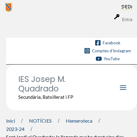
Vés
al
contingut
Entra
Facebook
Comptes d'Instagram
YouTube
IES Josep M.
Quadrado
Main
Secundària, Batxillerat i FP
Men
Inici
NOTÍCIES
Hemeroteca
2023-24
Sant Jordi al Quadrado: la llegenda que ha durat cinc dies