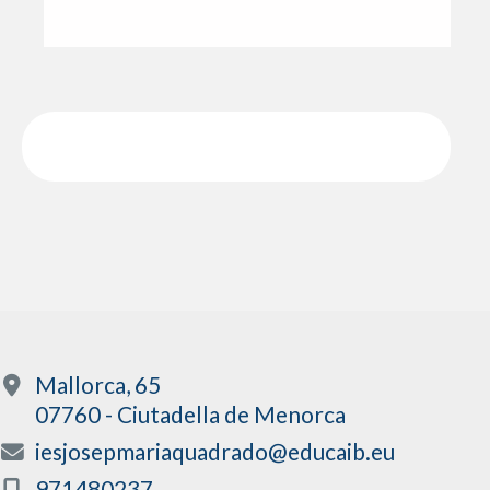
Mallorca, 65
07760 - Ciutadella de Menorca
iesjosepmariaquadrado@educaib.eu
971480237