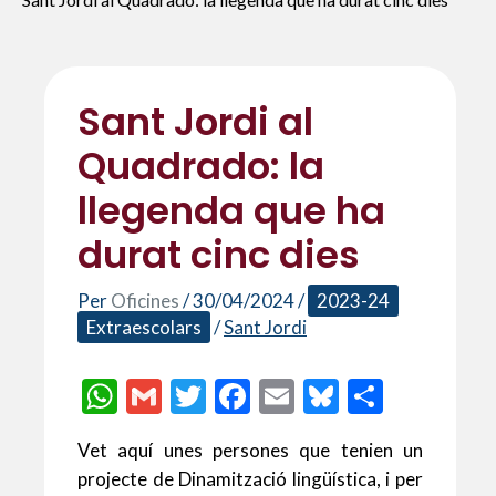
Sant Jordi al
Quadrado: la
llegenda que ha
durat cinc dies
Per
Oficines
/
30/04/2024
/
2023-24
Extraescolars
/
Sant Jordi
W
G
T
F
E
Bl
C
h
m
w
ac
m
u
o
Vet aquí unes persones que tenien un
at
ai
itt
e
ai
es
m
projecte de Dinamització lingüística, i per