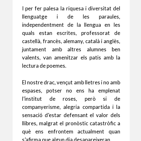
I per fer palesa la riquesa i diversitat del
llenguatge i de les paraules,
independentment de la llengua en les
quals estan escrites, professorat de
castellà, francès, alemany, català i anglès,
juntament amb altres alumnes ben
valents, van amenitzar els patis amb la
lectura de poemes.
El nostre drac, vençut amb lletres i no amb
espases, potser no ens ha emplenat
l’institut de roses, però si de
companyerisme, alegria compartida i la
sensació d’estar defensant el valor dels
llibres, malgrat el pronòstic catastròfic a
què ens enfrontem actualment quan
s’afirma que algun dia desapareixeran.