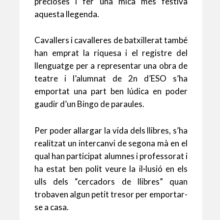
precioses i fer una mica més festiva
aquesta llegenda.
Cavallers i cavalleres de batxillerat també
han emprat la riquesa i el registre del
llenguatge per a representar una obra de
teatre i l’alumnat de 2n d’ESO s’ha
emportat una part ben lúdica en poder
gaudir d’un Bingo de paraules.
Per poder allargar la vida dels llibres, s’ha
realitzat un intercanvi de segona mà en el
qual han participat alumnes i professorat i
ha estat ben polit veure la il·lusió en els
ulls dels “cercadors de llibres” quan
trobaven algun petit tresor per emportar-
se a casa.