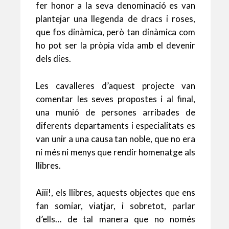
s
l
er
b
l
ky
p
fer honor a la seva denominació es van
A
o
ar
plantejar una llegenda de dracs i roses,
p
o
te
que fos dinàmica, però tan dinàmica com
ho pot ser la pròpia vida amb el devenir
p
k
ix
dels dies.
Les cavalleres d’aquest projecte van
comentar les seves propostes i al final,
una munió de persones arribades de
diferents departaments i especialitats es
van unir a una causa tan noble, que no era
ni més ni menys que rendir homenatge als
llibres.
Aiii!, els llibres, aquests objectes que ens
fan somiar, viatjar, i sobretot, parlar
d’ells… de tal manera que no només