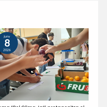
juny
8
2026