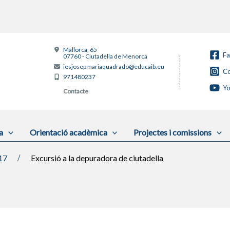
Mallorca, 65
F
07760 - Ciutadella de Menorca
iesjosepmariaquadrado@educaib.eu
Co
971480237
Y
Contacte
a
Orientació acadèmica
Projectes i comissions
17
Excursió a la depuradora de ciutadella