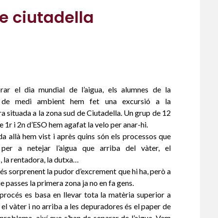
e ciutadella
rar el dia mundial de l’aigua, els alumnes de la
 de medi ambient hem fet una excursió a la
 situada a la zona sud de Ciutadella. Un grup de 12
 1r i 2n d’ESO hem agafat la velo per anar-hi.
a allà hem vist i après quins són els processos que
per a netejar l’aigua que arriba del vàter, el
, la rentadora, la dutxa…
 és sorprenent la pudor d’excrement que hi ha, però a
 passes la primera zona ja no en fa gens.
procés es basa en llevar tota la matèria superior a
el vàter i no arriba a les depuradores és el paper de
 problema, així que s’han de separar de l’aigua. Vam