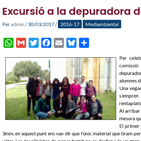
Excursió a la depuradora d
Per
admin
/
30/03/2017
/
2016-17
Mediambiental
W
G
T
F
E
Bl
C
h
m
w
ac
m
u
o
Per celeb
at
ai
itt
e
ai
es
m
comissió
s
l
er
b
l
ky
p
depuradora
A
o
ar
alumnes de
Una vegad
p
o
te
s’empren 
p
k
ix
rentaplats
Al arribar
mesura que
El primer 
3mm, en aquest punt ens van dir que l’únic material que tiram per 
vàter. Les tovalloletes de paper humit no es desfan i és un gran