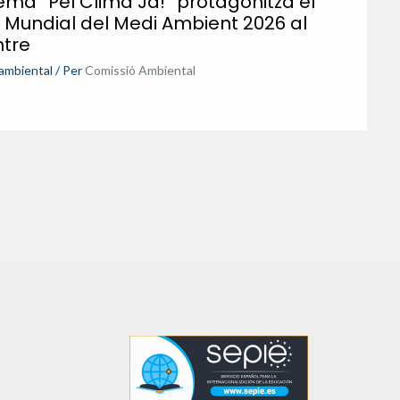
lema “Pel Clima Ja!” protagonitza el
 Mundial del Medi Ambient 2026 al
ntre
ambiental
/ Per
Comissió Ambiental