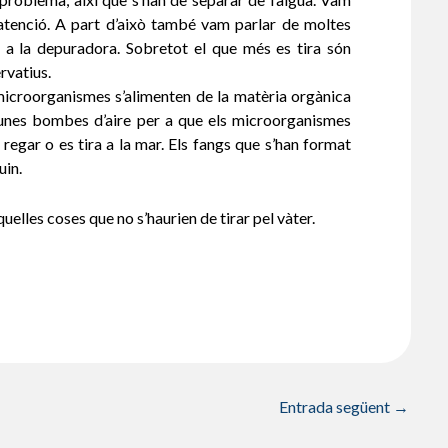
’atenció. A part d’això també vam parlar de moltes
n a la depuradora. Sobretot el que més es tira són
rvatius.
 microorganismes s’alimenten de la matèria orgànica
nt unes bombes d’aire per a que els microorganismes
a regar o es tira a la mar. Els fangs que s’han format
uin.
elles coses que no s’haurien de tirar pel vàter.
Entrada següent
→