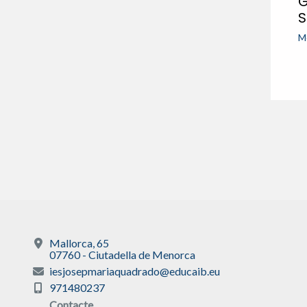
G
S
M
Mallorca, 65
07760 - Ciutadella de Menorca
iesjosepmariaquadrado@educaib.eu
971480237
Contacte