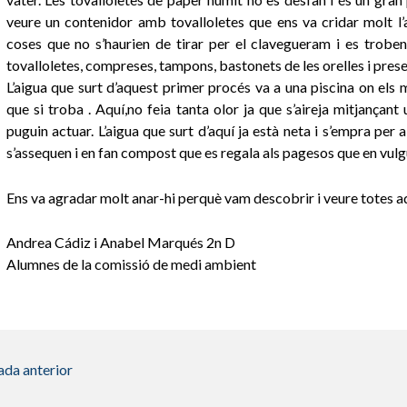
veure un contenidor amb tovalloletes que ens va cridar molt l
coses que no s’haurien de tirar per el clavegueram i es trobe
tovalloletes, compreses, tampons, bastonets de les orelles i prese
L’aigua que surt d’aquest primer procés va a una piscina on els
que si troba . Aquí,no feia tanta olor ja que s’aireja mitjança
puguin actuar. L’aigua que surt d’aquí ja està neta i s’empra per 
s’assequen i en fan compost que es regala als pagesos que en vulg
Ens va agradar molt anar-hi perquè vam descobrir i veure totes aqu
Andrea Cádiz i Anabel Marqués 2n D
Alumnes de la comissió de medi ambient
ada anterior