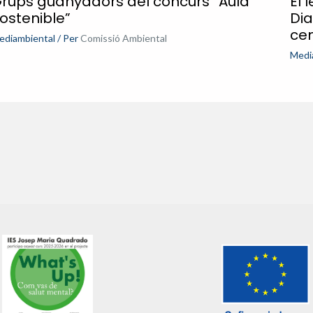
rups guanyadors del concurs “Aula
El 
ostenible”
Dia
ce
ediambiental
/ Per
Comissió Ambiental
Medi