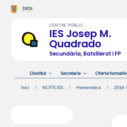
Vés
al
CENTRE PÚBLIC
contingut
IES Josep M.
Quadrado
Secundària, Batxillerat i FP
L’Institut
Secretaria
Oferta formativ
Inici
NOTÍCIES
Hemeroteca
2016-