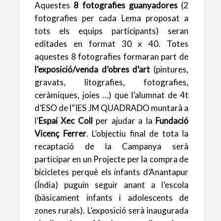
s
l
er
b
l
ky
p
Aquestes
8 fotografies guanyadores
(2
A
o
ar
fotografies per cada Lema proposat a
p
o
te
tots els equips participants) seran
editades en format 30 x 40. Totes
p
k
ix
aquestes 8 fotografies formaran part de
l’exposició/venda d’obres d’art
(pintures,
gravats, litografies, fotografies,
ceràmiques, joies …) que l’alumnat de 4t
d’ESO de l”IES JM QUADRADO muntarà a
l’
Espai Xec Coll
per ajudar a la
Fundació
Vicenç Ferrer
. L’objectiu final de tota la
recaptació de la Campanya serà
participar en un Projecte per la compra de
bicicletes perquè els infants d’Anantapur
(Índia) puguin seguir anant a l’escola
(bàsicament infants i adolescents de
zones rurals). L’exposició serà inaugurada