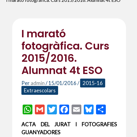
I marató
fotogràfica. Curs
2015/2016.
Alumnat 4t ESO
Per
admin
/
15/01/2016
/
2015-16
Extraescolars
W
G
T
F
E
Bl
C
h
m
w
ac
m
u
o
ACTA DEL JURAT I FOTOGRAFIES
at
ai
itt
e
ai
es
m
GUANYADORES