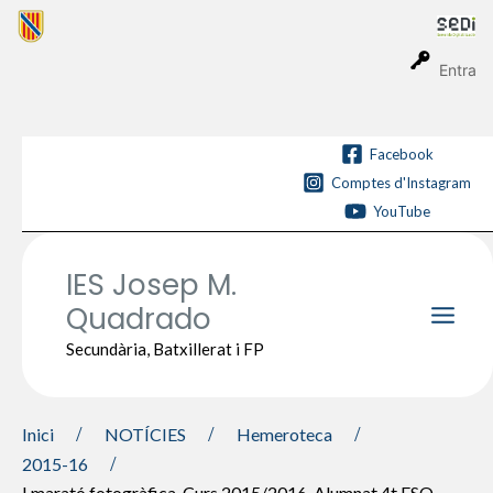
Vés
al
contingut
Entra
Facebook
Comptes d'Instagram
YouTube
IES Josep M.
Quadrado
Main
Secundària, Batxillerat i FP
Men
Inici
NOTÍCIES
Hemeroteca
2015-16
I marató fotogràfica. Curs 2015/2016. Alumnat 4t ESO