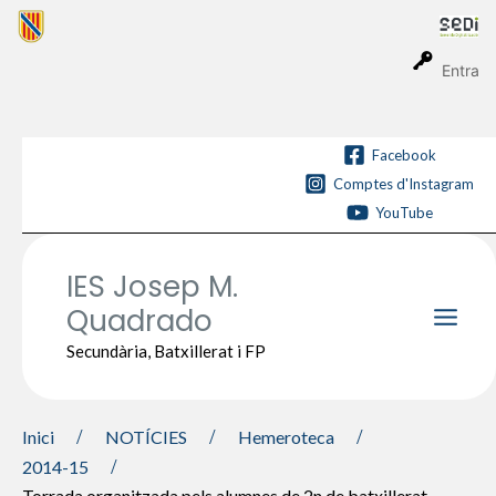
Vés
al
contingut
Entra
Facebook
Comptes d'Instagram
YouTube
IES Josep M.
Quadrado
Main
Secundària, Batxillerat i FP
Men
Inici
NOTÍCIES
Hemeroteca
2014-15
Torrada organitzada pels alumnes de 2n de batxillerat