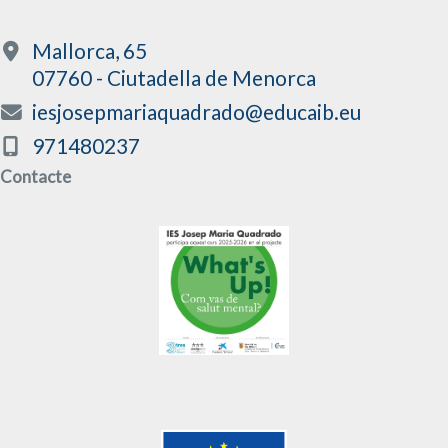
Mallorca, 65
07760 - Ciutadella de Menorca
iesjosepmariaquadrado@educaib.eu
971480237
Contacte