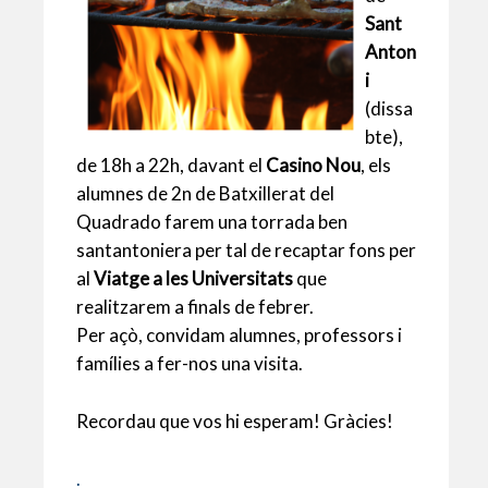
s
l
er
b
l
ky
p
Sant
A
o
ar
Anton
p
o
te
i
p
k
ix
(dissa
bte),
de 18h a 22h, davant el
Casino Nou
, els
alumnes de 2n de Batxillerat del
Quadrado farem una torrada ben
santantoniera per tal de recaptar fons per
al
Viatge a les Universitats
que
realitzarem a finals de febrer.
Per açò, convidam alumnes, professors i
famílies a fer-nos una visita.
Recordau que vos hi esperam! Gràcies!
.