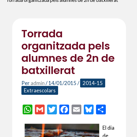
Torrada
organitzada pels
alumnes de 2n de
batxillerat
Per
admin
/
14/01/2015
/
2014-15
Extraescolars
W
G
T
F
E
Bl
C
h
m
w
ac
m
u
o
at
ai
itt
e
ai
es
m
El dia
de