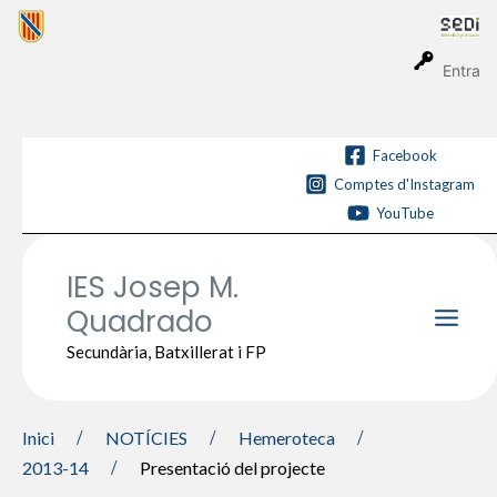
Vés
al
contingut
Entra
Facebook
Comptes d'Instagram
YouTube
IES Josep M.
Quadrado
Main
Secundària, Batxillerat i FP
Men
Inici
NOTÍCIES
Hemeroteca
2013-14
Presentació del projecte