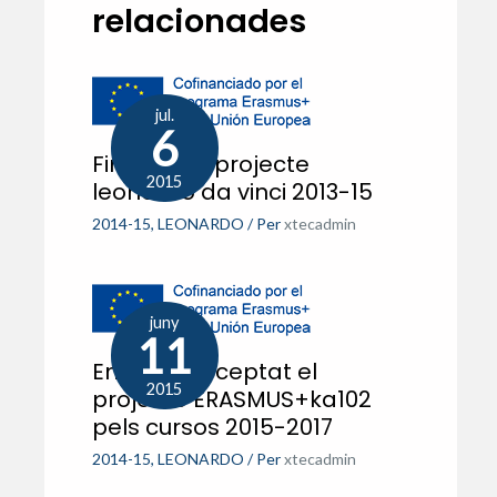
relacionades
jul.
6
Finalitza el projecte
2015
leonardo da vinci 2013-15
2014-15
,
LEONARDO
/ Per
xtecadmin
juny
11
Ens han acceptat el
2015
projecte ERASMUS+ka102
pels cursos 2015-2017
2014-15
,
LEONARDO
/ Per
xtecadmin