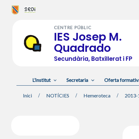
Vés
al
CENTRE PÚBLIC
contingut
IES Josep M.
Quadrado
Secundària, Batxillerat i FP
L’Institut
Secretaria
Oferta formativ
Inici
NOTÍCIES
Hemeroteca
2013-