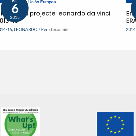
6
inalitza el projecte leonardo da vinci
Ens
2015
013-15
ER
014-15
,
LEONARDO
/ Per
xtecadmin
2014