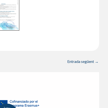
Entrada següent
→
juny