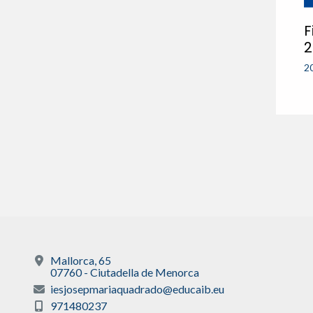
F
2
2
Mallorca, 65
07760 - Ciutadella de Menorca
iesjosepmariaquadrado@educaib.eu
971480237