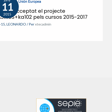
11
 han acceptat el projecte
2015
ASMUS+ka102 pels cursos 2015-2017
-15
,
LEONARDO
/ Per
xtecadmin