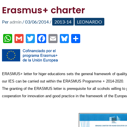
Erasmus+ charter
Per
admin
/
03/06/2014
/
2013-14
LEONARDO
W
G
T
F
E
Bl
C
h
m
w
ac
m
u
o
at
ai
itt
e
ai
es
m
s
l
er
b
l
ky
p
A
o
ar
ERASMUS+ letter for higer educations sets the general framework of quality f
p
o
te
our IES can be carried out within the ERASMUS Programme + 2014-2020.
The granting of the ERASMUS letter is prerequisite for all scohols willing to p
p
k
ix
cooperation for innovation and good practice in the framework of the Eu