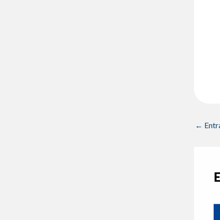
←
Entr