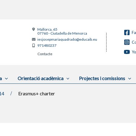
Mallorca, 65
F
07760 - Ciutadella de Menorca
iesjosepmariaquadrado@educaib.eu
Co
971480237
Y
Contacte
a
Orientació acadèmica
Projectes i comissions
14
Erasmus+ charter