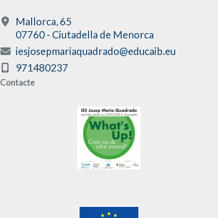
Mallorca, 65
07760 - Ciutadella de Menorca
iesjosepmariaquadrado@educaib.eu
971480237
Contacte