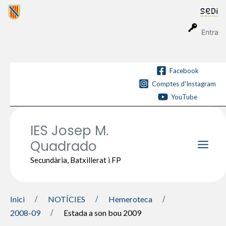
Vés
al
contingut
Entra
Facebook
Comptes d'Instagram
YouTube
IES Josep M.
Quadrado
Main
Secundària, Batxillerat i FP
Men
Inici
NOTÍCIES
Hemeroteca
2008-09
Estada a son bou 2009