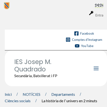
Vés
al
contingut
Entra
Facebook
Comptes d'Instagram
YouTube
IES Josep M.
Quadrado
Main
Secundària, Batxillerat i FP
Men
Inici
NOTÍCIES
Departaments
Ciències socials
La història de l’ univers en 2 minuts