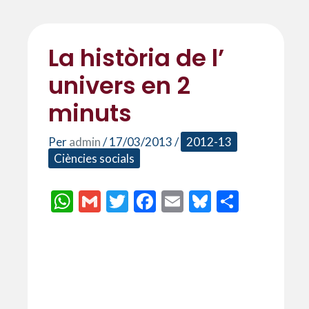
La història de l’
univers en 2
minuts
Per
admin
/
17/03/2013
/
2012-13
Ciències socials
W
G
T
F
E
Bl
C
h
m
w
ac
m
u
o
at
ai
itt
e
ai
es
m
s
l
er
b
l
ky
p
A
o
ar