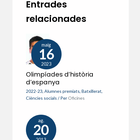
Entrades
relacionades
maig
16
2023
Olimpíades d’història
d’espanya
2022-23
,
Alumnes premiats
,
Batxillerat
,
Ciències socials
/ Per
Oficines
ag.
20
2013