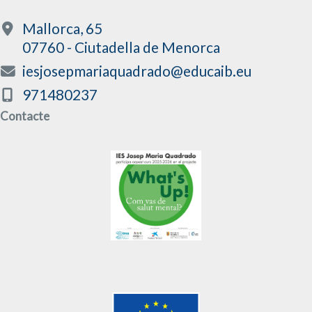
Mallorca, 65
07760 - Ciutadella de Menorca
iesjosepmariaquadrado@educaib.eu
971480237
Contacte