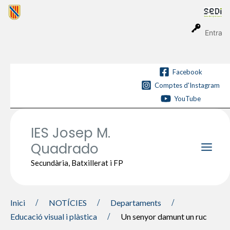
Vés
al
contingut
Entra
Facebook
Comptes d'Instagram
YouTube
IES Josep M.
Quadrado
Main
Secundària, Batxillerat i FP
Men
Inici
NOTÍCIES
Departaments
Educació visual i plàstica
Un senyor damunt un ruc