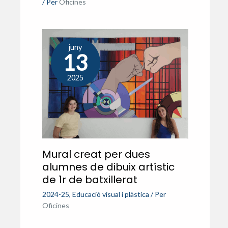
/ Per
Oficines
juny
13
2025
Mural creat per dues
alumnes de dibuix artístic
de 1r de batxillerat
2024-25
,
Educació visual i plàstica
/ Per
Oficines