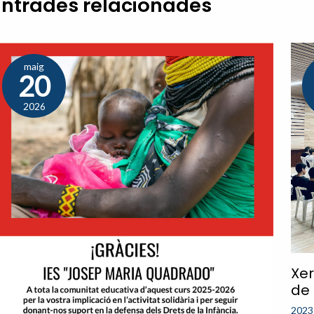
Entrades relacionades
maig
20
2026
Xe
de 
2023