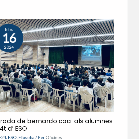
febr.
16
2024
rrada de bernardo caal als alumnes
4t d’ ESO
-24
,
ESO
,
Filosofia
/ Per
Oficines