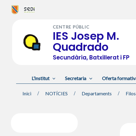
Vés
al
CENTRE PÚBLIC
contingut
IES Josep M.
Quadrado
Secundària, Batxillerat i FP
L’Institut
Secretaria
Oferta formativ
Inici
NOTÍCIES
Departaments
Filos