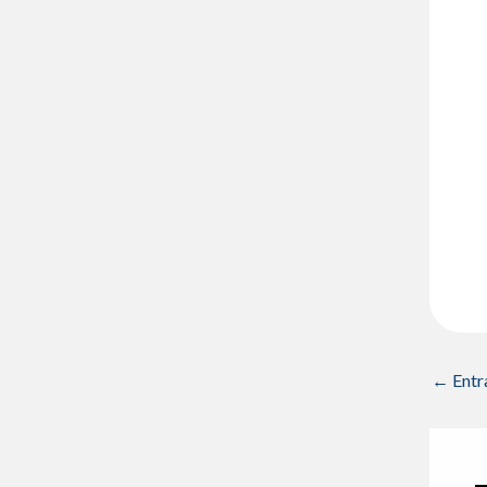
←
Entr