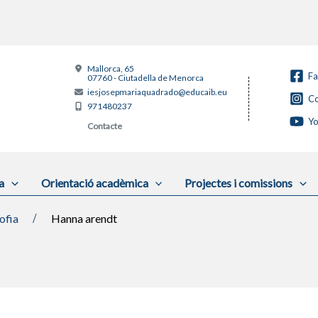
Mallorca, 65
F
07760 - Ciutadella de Menorca
iesjosepmariaquadrado@educaib.eu
Co
971480237
Y
Contacte
a
Orientació acadèmica
Projectes i comissions
ofia
Hanna arendt