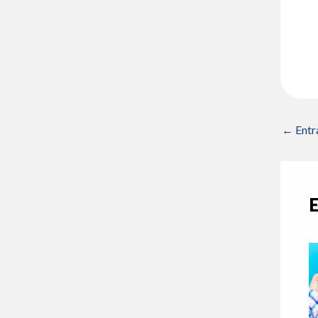
←
Entr