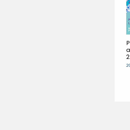
P
a
2
2