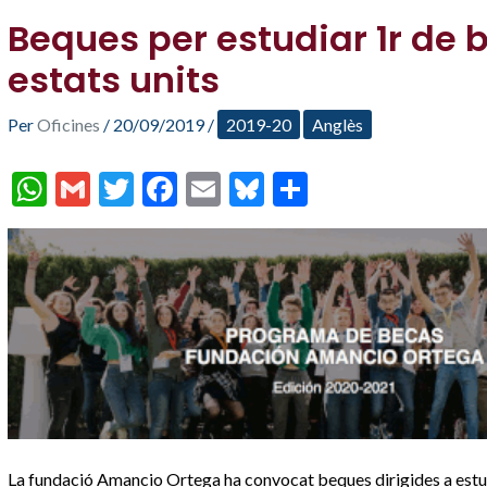
Beques per estudiar 1r de 
estats units
Per
Oficines
/
20/09/2019
/
2019-20
Anglès
W
G
T
F
E
Bl
C
h
m
w
ac
m
u
o
at
ai
itt
e
ai
es
m
s
l
er
b
l
ky
p
A
o
ar
p
o
te
p
k
ix
La fundació Amancio Ortega ha convocat beques dirigides a estud