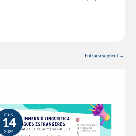
Entrada següent
→
març
14
2024