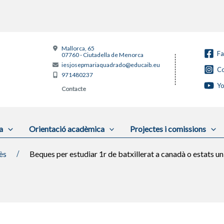
Mallorca, 65
F
07760 - Ciutadella de Menorca
iesjosepmariaquadrado@educaib.eu
Co
971480237
Y
Contacte
a
Orientació acadèmica
Projectes i comissions
ès
Beques per estudiar 1r de batxillerat a canadà o estats un