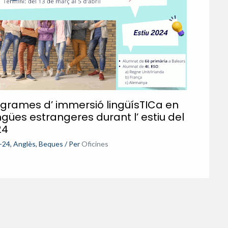
grames d’ immersió lingüísTICa en
ngües estrangeres durant l’ estiu del
24
-24
,
Anglès
,
Beques
/ Per
Oficines