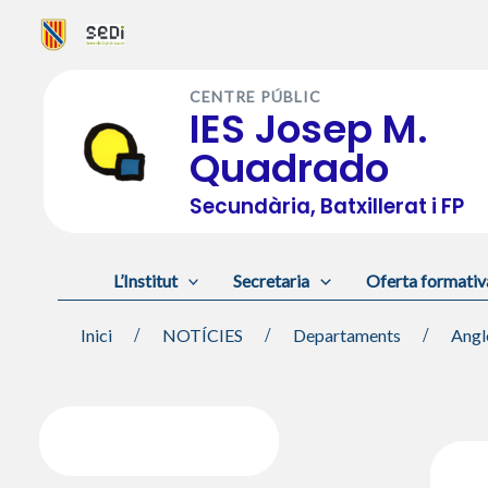
Vés
al
CENTRE PÚBLIC
contingut
IES Josep M.
Quadrado
Secundària, Batxillerat i FP
L’Institut
Secretaria
Oferta formativ
Inici
NOTÍCIES
Departaments
Angl