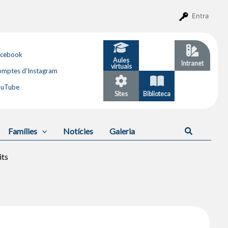
Entra
acebook
Aules
GESTIB
Intranet
virtuals
mptes d'Instagram
ouTube
Sites
Biblioteca
Calendari
Cerca
Famílies
Notícies
Galeria
its