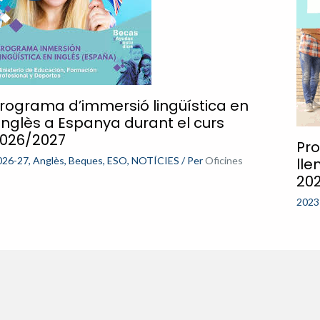
rograma d’immersió lingüística en
nglès a Espanya durant el curs
026/2027
Pro
026-27
,
Anglès
,
Beques
,
ESO
,
NOTÍCIES
/ Per
Oficines
lle
20
2023