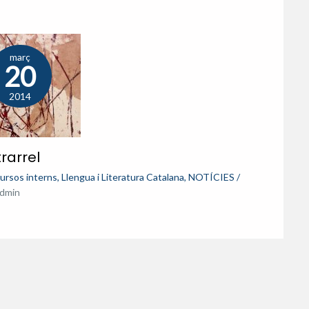
març
20
2014
trarrel
ursos interns
,
Llengua i Literatura Catalana
,
NOTÍCIES
/
dmin