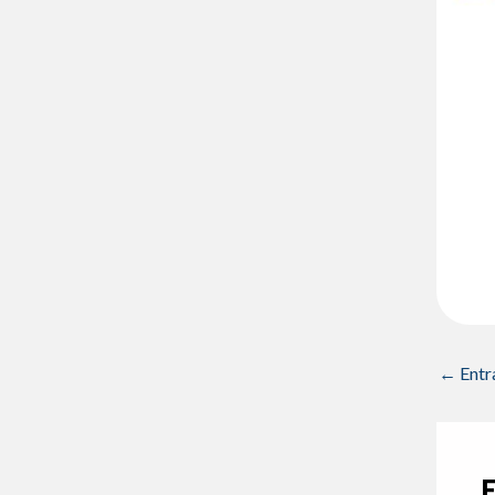
←
Entr