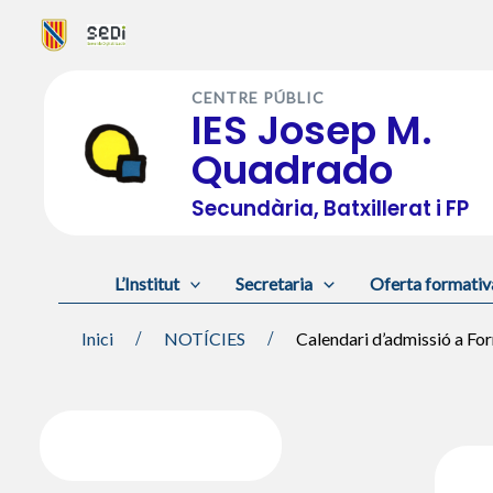
Vés
al
CENTRE PÚBLIC
contingut
IES Josep M.
Quadrado
Secundària, Batxillerat i FP
L’Institut
Secretaria
Oferta formativ
Inici
NOTÍCIES
Calendari d’admissió a Fo