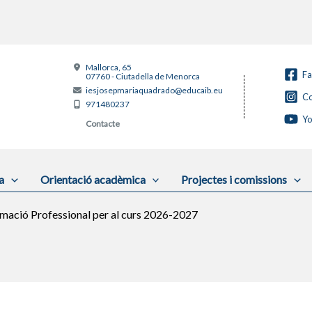
Mallorca, 65
F
07760 - Ciutadella de Menorca
iesjosepmariaquadrado@educaib.eu
Co
971480237
Y
Contacte
a
Orientació acadèmica
Projectes i comissions
rmació Professional per al curs 2026-2027