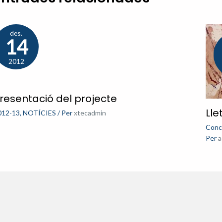
des.
14
2012
resentació del projecte
Lle
012-13
,
NOTÍCIES
/ Per
xtecadmin
Conc
Per
a