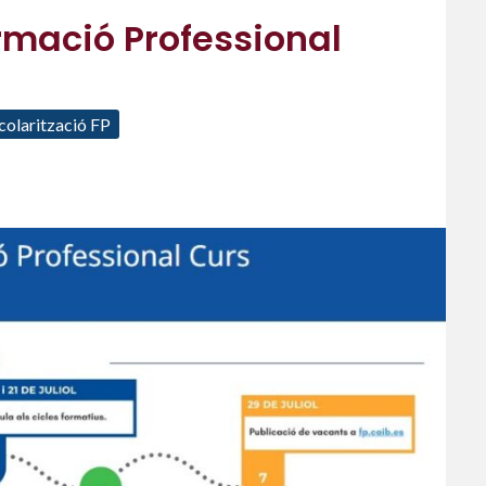
rmació Professional
colarització FP