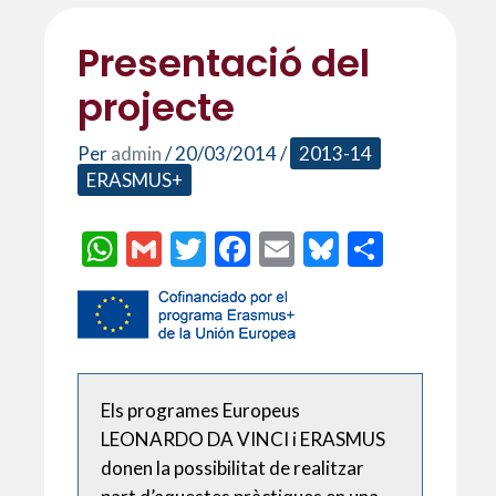
Presentació del
projecte
Per
admin
/
20/03/2014
/
2013-14
ERASMUS+
W
G
T
F
E
Bl
C
h
m
w
ac
m
u
o
at
ai
itt
e
ai
es
m
s
l
er
b
l
ky
p
A
o
ar
Els programes Europeus
p
o
te
LEONARDO DA VINCI i ERASMUS
p
k
ix
donen la possibilitat de realitzar