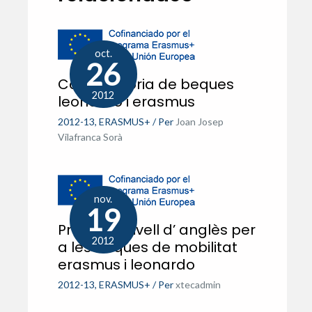
oct.
26
Convocatòria de beques
2012
leonardo i erasmus
2012-13
,
ERASMUS+
/ Per
Joan Josep
Vilafranca Sorà
nov.
19
Prova de nivell d’ anglès per
2012
a les beques de mobilitat
erasmus i leonardo
2012-13
,
ERASMUS+
/ Per
xtecadmin