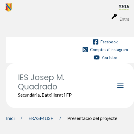
Vés
al
contingut
Entra
Facebook
Comptes d'Instagram
YouTube
IES Josep M.
Quadrado
Main
Secundària, Batxillerat i FP
Men
Inici
ERASMUS+
Presentació del projecte