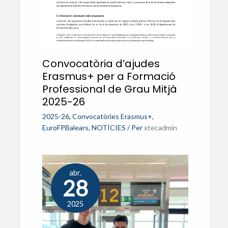
Convocatòria d’ajudes
Erasmus+ per a Formació
Professional de Grau Mitjà
2025-26
2025-26
,
Convocatòries Erasmus+
,
EuroFPBalears
,
NOTÍCIES
/ Per
xtecadmin
abr.
28
2025