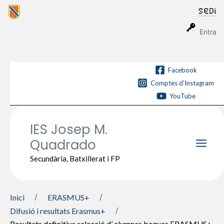
Vés
al
contingut
Entra
Facebook
Comptes d'Instagram
YouTube
IES Josep M.
Quadrado
Main
Secundària, Batxillerat i FP
Men
Inici
ERASMUS+
Difusió i resultats Erasmus+
Resultats definitius selecció d’ alumnes beques ERASMUS+