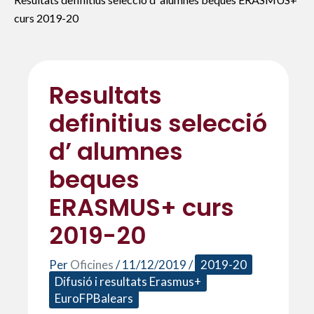
curs 2019-20
Resultats
definitius selecció
d’ alumnes
beques
ERASMUS+ curs
2019-20
Per
Oficines
/
11/12/2019
/
2019-20
Difusió i resultats Erasmus+
EuroFPBalears