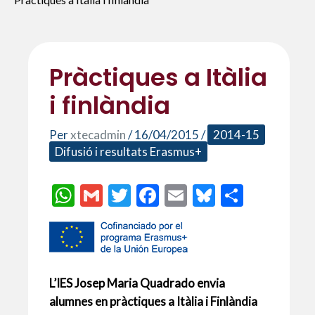
Pràctiques a Itàlia
i finlàndia
Per
xtecadmin
/
16/04/2015
/
2014-15
Difusió i resultats Erasmus+
W
G
T
F
E
Bl
C
h
m
w
ac
m
u
o
at
ai
itt
e
ai
es
m
s
l
er
b
l
ky
p
A
o
ar
L’IES Josep Maria Quadrado envia
p
o
te
alumnes en pràctiques a Itàlia i Finlàndia