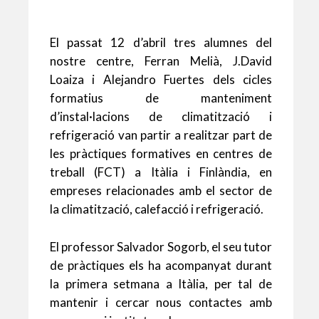
p
k
ix
El passat 12 d’abril tres alumnes del
nostre centre, Ferran Melià, J.David
Loaiza i Alejandro Fuertes dels cicles
formatius de manteniment
d’instal·lacions de climatització i
refrigeració van partir a realitzar part de
les pràctiques formatives en centres de
treball (FCT) a Itàlia i Finlàndia, en
empreses relacionades amb el sector de
la climatització, calefacció i refrigeració.
El professor Salvador Sogorb, el seu tutor
de pràctiques els ha acompanyat durant
la primera setmana a Itàlia, per tal de
mantenir i cercar nous contactes amb