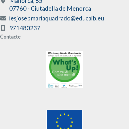
Mallorca, 65
07760 - Ciutadella de Menorca
iesjosepmariaquadrado@educaib.eu
971480237
Contacte