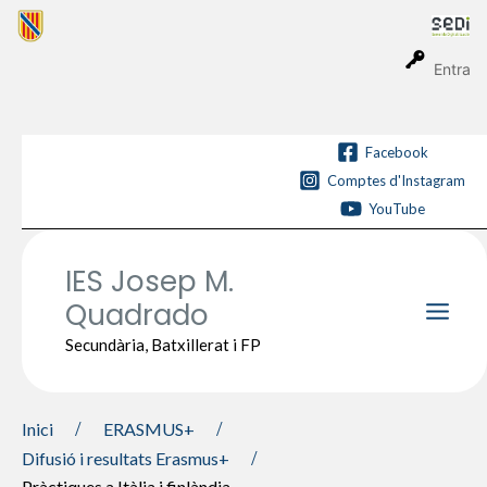
Vés
al
contingut
Entra
Facebook
Comptes d'Instagram
YouTube
IES Josep M.
Quadrado
Main
Secundària, Batxillerat i FP
Men
Inici
ERASMUS+
Difusió i resultats Erasmus+
Pràctiques a Itàlia i finlàndia