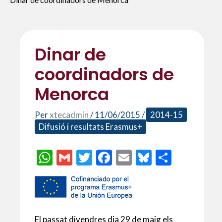
Dinar de
coordinadors de
Menorca
Per
xtecadmin
/
11/06/2015
/
2014-15
Difusió i resultats Erasmus+
W
G
T
F
E
Bl
C
h
m
w
ac
m
u
o
at
ai
itt
e
ai
es
m
s
l
er
b
l
ky
p
A
o
ar
El passat divendres dia 29 de maig els