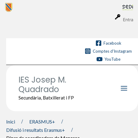
Vés
al
contingut
Entra
Facebook
Comptes d'Instagram
YouTube
IES Josep M.
Quadrado
Main
Secundària, Batxillerat i FP
Men
Inici
ERASMUS+
Difusió i resultats Erasmus+
Dinar de coordinadors de Menorca