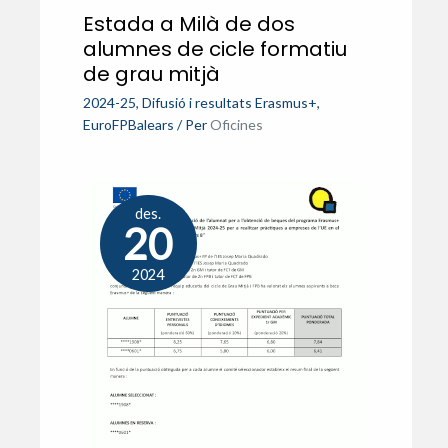
Estada a Milà de dos
alumnes de cicle formatiu
de grau mitjà
2024-25
,
Difusió i resultats Erasmus+
,
EuroFPBalears
/ Per
Oficines
des.
20
2024