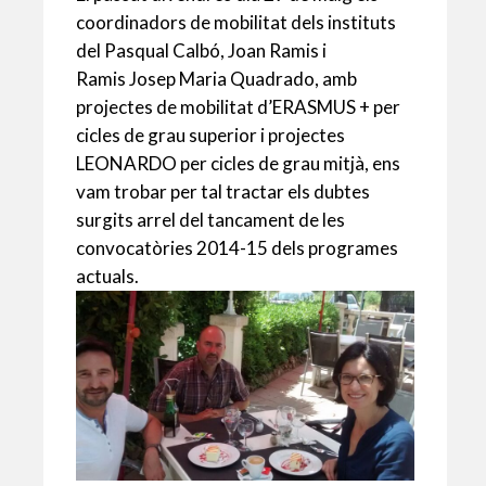
p
o
te
coordinadors de mobilitat dels instituts
del Pasqual Calbó, Joan Ramis i
p
k
ix
Ramis Josep Maria Quadrado, amb
projectes de mobilitat d’ERASMUS + per
cicles de grau superior i projectes
LEONARDO per cicles de grau mitjà, ens
vam trobar per tal tractar els dubtes
surgits arrel del tancament de les
convocatòries 2014-15 dels programes
actuals.