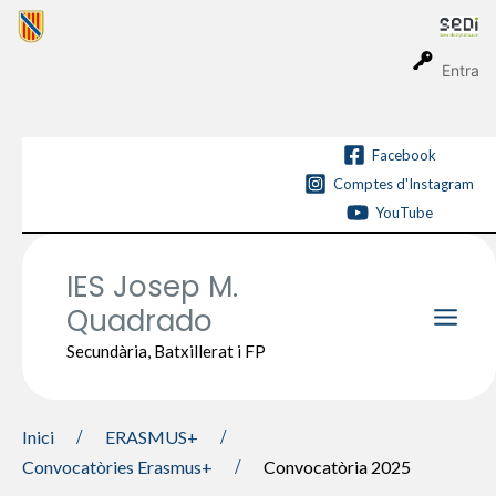
Vés
al
contingut
Entra
Facebook
Comptes d'Instagram
YouTube
IES Josep M.
Quadrado
Main
Secundària, Batxillerat i FP
Men
Inici
ERASMUS+
Convocatòries Erasmus+
Convocatòria 2025