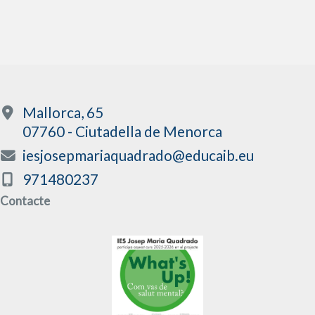
Mallorca, 65
07760 - Ciutadella de Menorca
iesjosepmariaquadrado@educaib.eu
971480237
Contacte