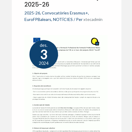
2025-26
2025-26
,
Convocatòries Erasmus+
,
EuroFPBalears
,
NOTÍCIES
/ Per
xtecadmin
des.
3
2024