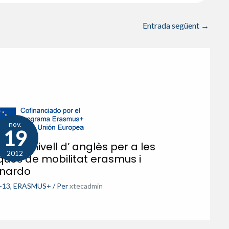
Entrada següent
→
nov.
19
va de nivell d’ anglès per a les
2012
ues de mobilitat erasmus i
onardo
-13
,
ERASMUS+
/ Per
xtecadmin