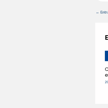
←
Entr
C
e
2