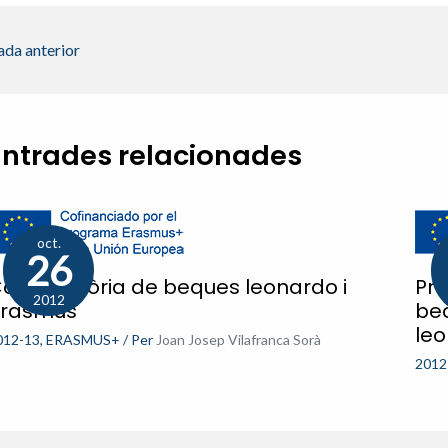
ada anterior
Entrades relacionades
oct.
26
onvocatòria de beques leonardo i
Pro
2012
rasmus
beq
le
012-13
,
ERASMUS+
/ Per
Joan Josep Vilafranca Sorà
2012