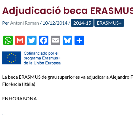
Adjudicació beca ERASMU
Per
Antoni Roman
/
10/12/2014
/
2014-15
ERASMUS+
W
G
T
F
E
Bl
C
h
m
w
ac
m
u
o
at
ai
itt
e
ai
es
m
s
l
er
b
l
ky
p
A
o
ar
La beca ERASMUS de grau superior es va adjudicar a Alejandro F
Florència (Itàlia)
p
o
te
p
k
ix
ENHORABONA.
.