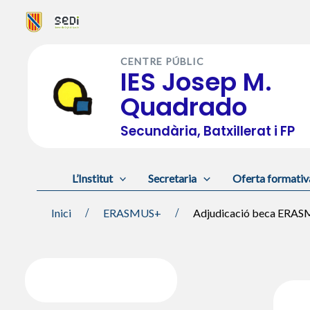
Vés
al
CENTRE PÚBLIC
contingut
IES Josep M.
Quadrado
Secundària, Batxillerat i FP
L’Institut
Secretaria
Oferta formativ
Inici
ERASMUS+
Adjudicació beca ERA