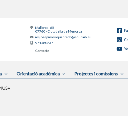
Mallorca, 65
F
07760 - Ciutadella de Menorca
iesjosepmariaquadrado@educaib.eu
Co
971480237
Y
Contacte
a
Orientació acadèmica
Projectes i comissions
SMUS+