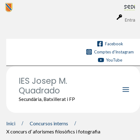
Vés
al
contingut
Entra
Facebook
Comptes d'Instagram
YouTube
IES Josep M.
Quadrado
Main
Secundària, Batxillerat i FP
Men
Inici
Concursos interns
X concurs d’ aforismes filosòfics i fotografia