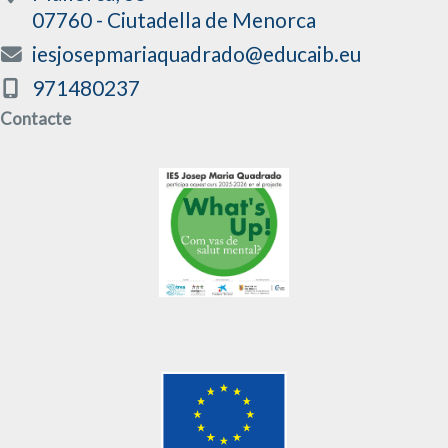
07760 - Ciutadella de Menorca
iesjosepmariaquadrado@educaib.eu
971480237
Contacte