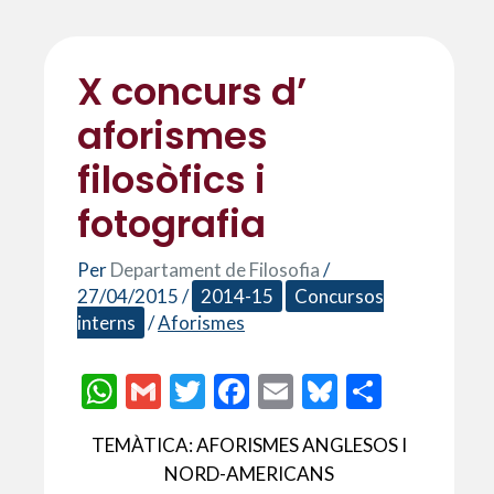
X concurs d’
aforismes
filosòfics i
fotografia
Per
Departament de Filosofia
/
27/04/2015
/
2014-15
Concursos
interns
/
Aforismes
W
G
T
F
E
Bl
C
h
m
w
ac
m
u
o
TEMÀTICA: AFORISMES ANGLESOS I
at
ai
itt
e
ai
es
m
NORD-AMERICANS