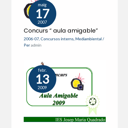
maig
17
2007
Concurs “ aula amigable”
2006-07
,
Concursos interns
,
Mediambiental
/
Per
admin
febr.
13
2009