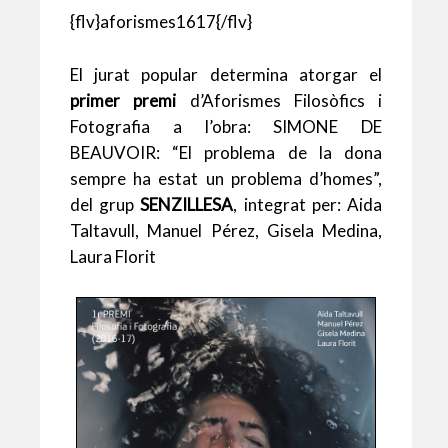
h
m
w
ac
m
u
o
{flv}aforismes1617{/flv}
at
ai
itt
e
ai
es
m
s
l
er
b
l
ky
p
El jurat popular determina atorgar el
A
o
ar
primer premi
d’Aforismes Filosòfics i
p
o
te
Fotografia a l’obra: SIMONE DE
BEAUVOIR: “El problema de la dona
p
k
ix
sempre ha estat un problema d’homes”,
del grup
SENZILLESA
, integrat per: Aida
Taltavull, Manuel Pérez, Gisela Medina,
Laura Florit