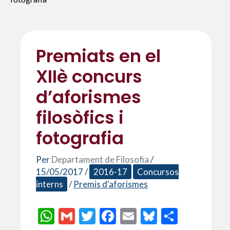
Premiats en el
XIIè concurs
d’aforismes
filosòfics i
fotografia
Per
Departament de Filosofia
/
15/05/2017
/
2016-17
Concursos
interns
/
Premis d'aforismes
W
G
T
F
E
Bl
C