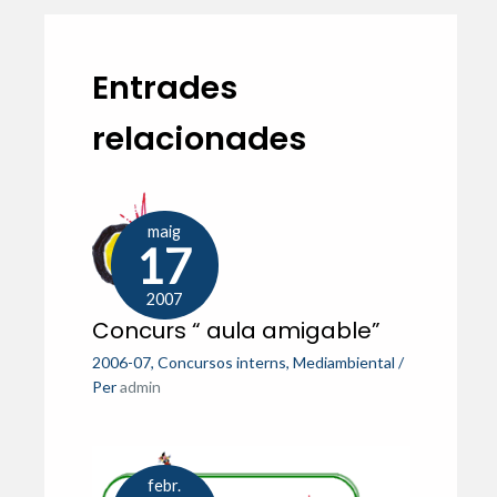
Entrades
relacionades
maig
17
2007
Concurs “ aula amigable”
2006-07
,
Concursos interns
,
Mediambiental
/
Per
admin
febr.