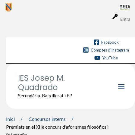
Vés
al
contingut
Entra
Facebook
Comptes d'Instagram
YouTube
IES Josep M.
Quadrado
Main
Secundària, Batxillerat i FP
Men
Inici
Concursos interns
Premiats en el XIIè concurs d’aforismes filosòfics i
fotografia