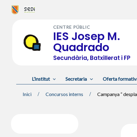
Vés
al
CENTRE PÚBLIC
contingut
IES Josep M.
Quadrado
Secundària, Batxillerat i FP
L’Institut
Secretaria
Oferta formativ
Inici
Concursos interns
Campanya “ desplast