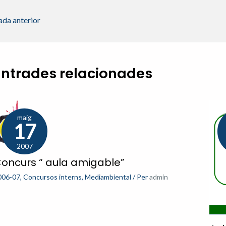
ada anterior
Entrades relacionades
maig
17
2007
oncurs “ aula amigable”
006-07
,
Concursos interns
,
Mediambiental
/ Per
admin