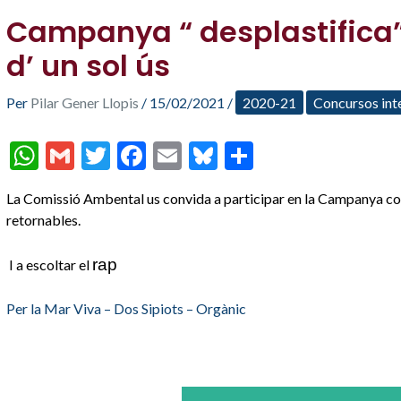
Campanya “ desplastifica”
d’ un sol ús
Per
Pilar Gener Llopis
/
15/02/2021
/
2020-21
Concursos int
W
G
T
F
E
Bl
C
h
m
w
ac
m
u
o
La Comissió Ambental us convida a participar en la Campanya contr
at
ai
itt
e
ai
es
m
retornables.
s
l
er
b
l
ky
p
A
o
ar
rap
I a escoltar el
p
o
te
Per la Mar Viva – Dos Sipiots – Orgànic
p
k
ix