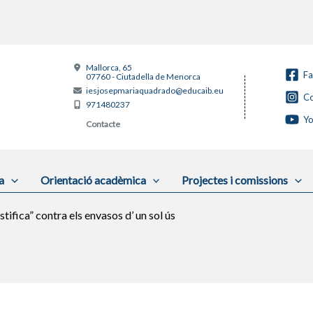
Mallorca, 65
F
07760 - Ciutadella de Menorca
iesjosepmariaquadrado@educaib.eu
Co
971480237
Y
Contacte
a
Orientació acadèmica
Projectes i comissions
ifica” contra els envasos d’ un sol ús