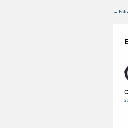
←
Entr
C
2