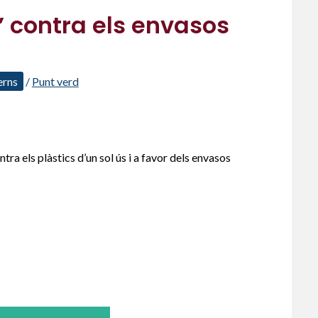
 contra els envasos
erns
/
Punt verd
a els plàstics d’un sol ús i a favor dels envasos