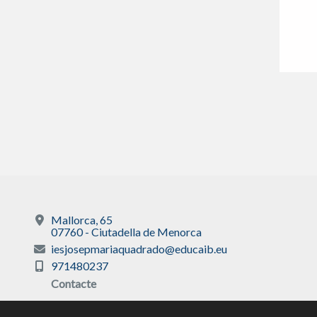
Mallorca, 65
07760 - Ciutadella de Menorca
iesjosepmariaquadrado@educaib.eu
971480237
Contacte