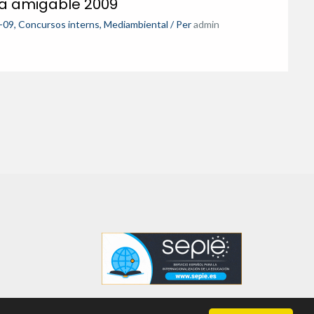
la amigable 2009
-09
,
Concursos interns
,
Mediambiental
/ Per
admin