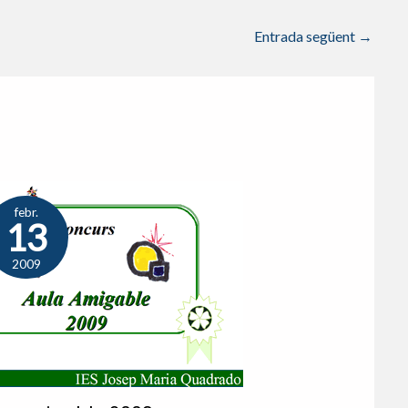
Entrada següent
→
febr.
13
2009