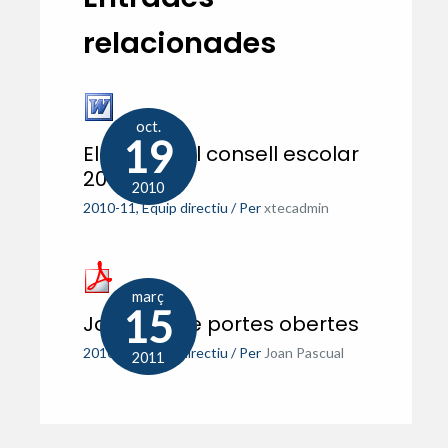
relacionades
oct.
19
Eleccions al consell escolar
2010
2010
2010-11
,
Equip directiu
/ Per
xtecadmin
març
15
Jornada de portes obertes
2010-11
,
Equip directiu
/ Per
Joan Pascual
2011