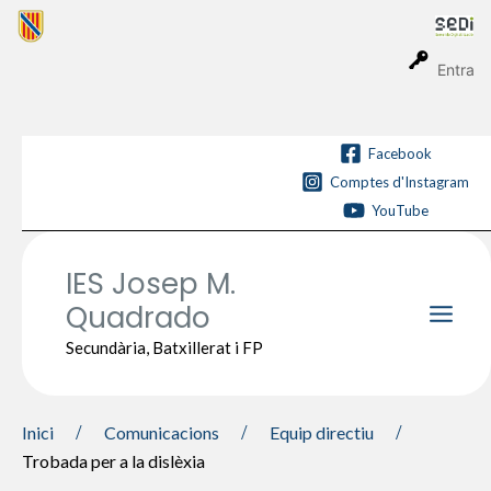
Vés
al
contingut
Entra
Facebook
Comptes d'Instagram
YouTube
IES Josep M.
Quadrado
Main
Secundària, Batxillerat i FP
Men
Inici
Comunicacions
Equip directiu
Trobada per a la dislèxia