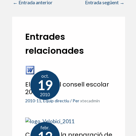
←
Entrada anterior
Entrada següent
→
Entrades
relacionades
oct.
19
Eleccions al consell escolar
2010
2010
2010-11
,
Equip directiu
/ Per
xtecadmin
febr.
Crònica de la preparació de