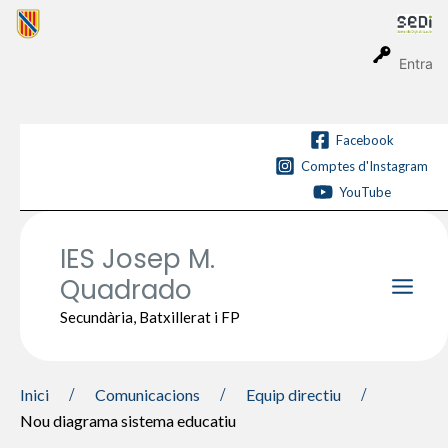
Vés
al
contingut
Entra
Facebook
Comptes d'Instagram
YouTube
IES Josep M.
Quadrado
Main
Secundària, Batxillerat i FP
Men
Inici
Comunicacions
Equip directiu
Nou diagrama sistema educatiu