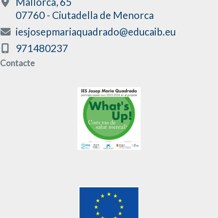
Mallorca, 65
07760 - Ciutadella de Menorca
iesjosepmariaquadrado@educaib.eu
971480237
Contacte