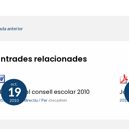
ada anterior
Entrades relacionades
oct.
19
leccions al consell escolar 2010
Jo
010-11
,
Equip directiu
/ Per
xtecadmin
2010
2010