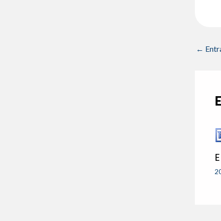
←
Entr
E
2