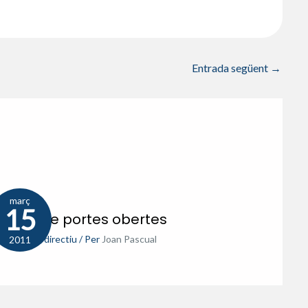
Entrada següent
→
març
15
rnada de portes obertes
-11
,
Equip directiu
/ Per
Joan Pascual
2011