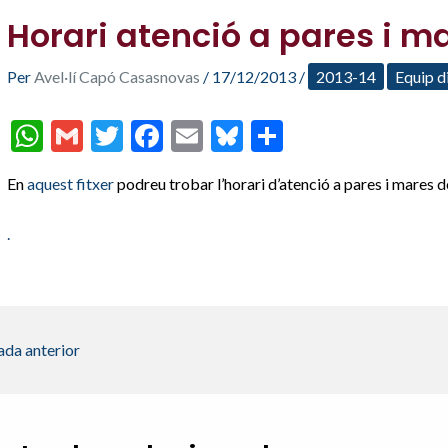
Horari atenció a pares i m
Per
Avel·lí Capó Casasnovas
/
17/12/2013
/
2013-14
Equip d
W
G
T
F
E
Bl
C
h
m
w
ac
m
u
o
En
aquest fitxer
podreu trobar l’horari d’atenció a pares i mares d
at
ai
itt
e
ai
es
m
s
l
er
b
l
ky
p
.
A
o
ar
p
o
te
p
k
ix
ada anterior