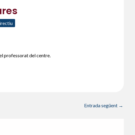
ares
irectiu
el professorat del centre.
Entrada següent
→