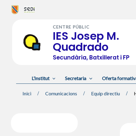
Vés
al
CENTRE PÚBLIC
contingut
IES Josep M.
Quadrado
Secundària, Batxillerat i FP
L’Institut
Secretaria
Oferta formativ
Inici
Comunicacions
Equip directiu
H