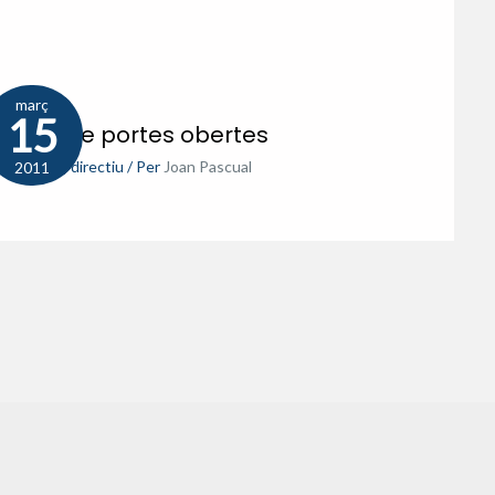
març
15
rnada de portes obertes
-11
,
Equip directiu
/ Per
Joan Pascual
2011