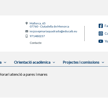
Mallorca, 65
F
07760 - Ciutadella de Menorca
iesjosepmariaquadrado@educaib.eu
Co
971480237
Y
Contacte
a
Orientació acadèmica
Projectes i comissions
orari atenció a pares i mares