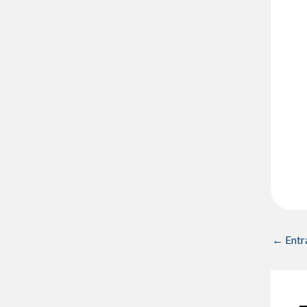
←
Entr