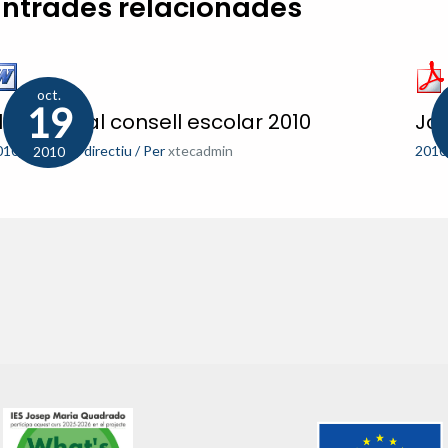
Entrades relacionades
oct.
19
leccions al consell escolar 2010
Jo
010-11
,
Equip directiu
/ Per
xtecadmin
2010
2010