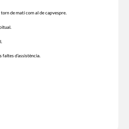
al torn de matí com al de capvespre.
itual.
l.
 faltes d’assistència.