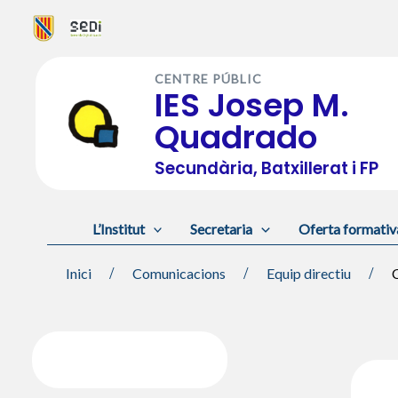
Vés
al
CENTRE PÚBLIC
contingut
IES Josep M.
Quadrado
Secundària, Batxillerat i FP
L’Institut
Secretaria
Oferta formativ
Inici
Comunicacions
Equip directiu
C