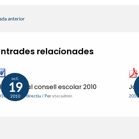
ada anterior
Entrades relacionades
oct.
19
leccions al consell escolar 2010
Jo
010-11
,
Equip directiu
/ Per
xtecadmin
2010
2010