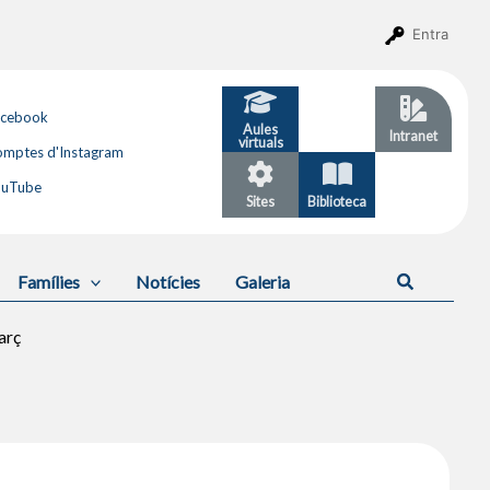
Entra
acebook
Aules
GESTIB
Intranet
virtuals
mptes d'Instagram
ouTube
Sites
Biblioteca
Calendari
Cerca
Famílies
Notícies
Galeria
arç