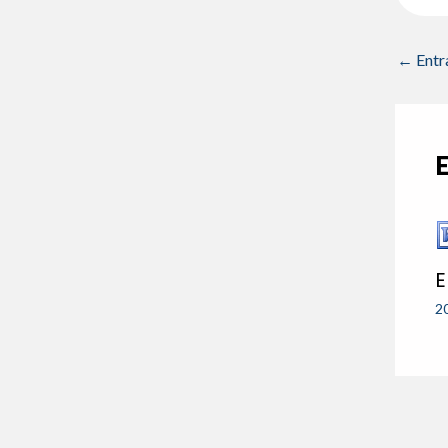
←
Entr
E
2