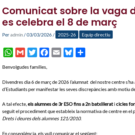
Comunicat sobre la vaga d
es celebra el 8 de març
Per
admin
/
03/03/2026
/
2025-26
Equip directiu
W
G
T
F
E
Bl
C
h
m
w
ac
m
u
o
Benvolgudes famílies,
at
ai
itt
e
ai
es
m
s
l
er
b
l
ky
p
Divendres dia 6 de març de 2026 l’alumnat del nostre centre s’ha 
A
o
ar
d’Estudiants per manifestar les seves discrepàncies amb motiu de
p
o
te
A tal efecte,
els alumnes de 3r ESO fins a 2n batxillerat
i
cicles fo
p
k
ix
seguit el procediment que estableix la normativa de centre en el
Drets i deures dels alumnes 121/2010
.
En conseqüència, els vull comunicar el següent: