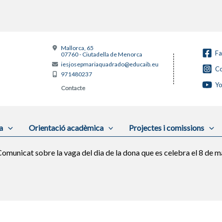
Mallorca, 65
F
07760 - Ciutadella de Menorca
iesjosepmariaquadrado@educaib.eu
Co
971480237
Y
Contacte
a
Orientació acadèmica
Projectes i comissions
omunicat sobre la vaga del dia de la dona que es celebra el 8 de m