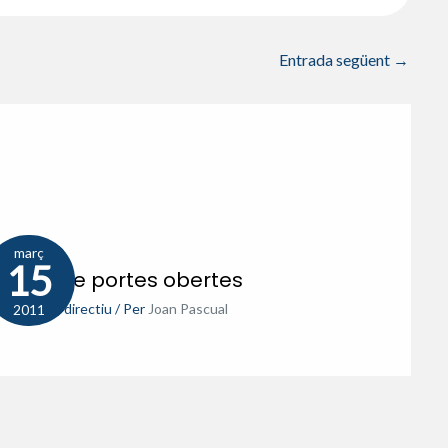
Entrada següent
→
març
15
rnada de portes obertes
-11
,
Equip directiu
/ Per
Joan Pascual
2011