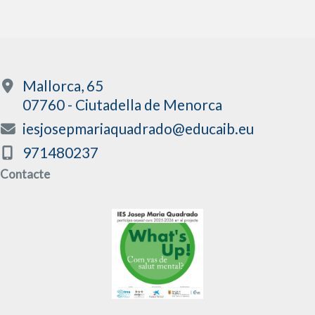
Mallorca, 65
07760 - Ciutadella de Menorca
iesjosepmariaquadrado@educaib.eu
971480237
Contacte