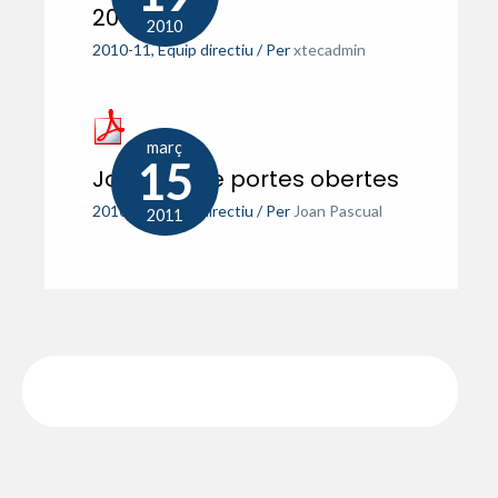
2010
2010
2010-11
,
Equip directiu
/ Per
xtecadmin
març
15
Jornada de portes obertes
2010-11
,
Equip directiu
/ Per
Joan Pascual
2011