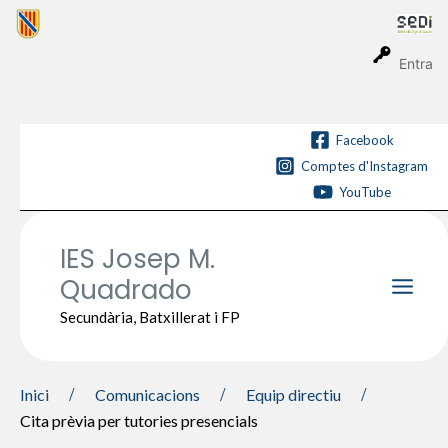
Vés
al
contingut
Entra
Facebook
Comptes d'Instagram
YouTube
IES Josep M.
Quadrado
Main
Secundària, Batxillerat i FP
Men
Inici
Comunicacions
Equip directiu
Cita prèvia per tutories presencials