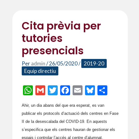
Cita prèvia per
tutories
presencials
Per
admin
/
26/05/2020
/
2019-20
Equip directiu
W
G
T
F
E
Bl
C
h
m
w
ac
m
u
o
Ahir, un dia abans del que era esperat, es van
at
ai
itt
e
ai
es
m
publicar els protocols d’actuació dels centres en Fase
s
l
er
b
l
ky
p
II de la desescalada del COVID-19. En aquests
A
o
ar
s’especifica que els centres hauran de gestionar els
espais i controlar l’accés al centre d’alumnat,