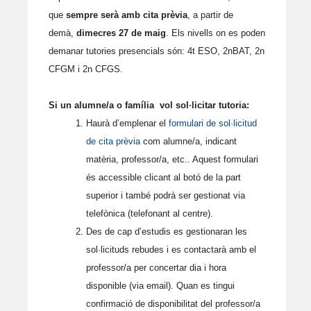
p
o
te
que
sempre serà amb cita prèvia
, a partir de
p
k
ix
demà,
dimecres 27 de maig
. Els nivells on es poden
demanar tutories presencials són: 4t ESO, 2nBAT, 2n
CFGM i 2n CFGS.
Si un alumne/a o família vol sol·licitar tutoria:
Haurà d’emplenar el
formulari de sol·licitud
de cita prèvia
com alumne/a, indicant
matèria, professor/a, etc.. Aquest formulari
és accessible clicant al botó de la part
superior i també podrà ser gestionat via
telefònica (telefonant al centre).
Des de cap d’estudis es gestionaran les
sol·licituds rebudes i es contactarà amb el
professor/a per concertar dia i hora
disponible (via email). Quan es tingui
confirmació de disponibilitat del professor/a