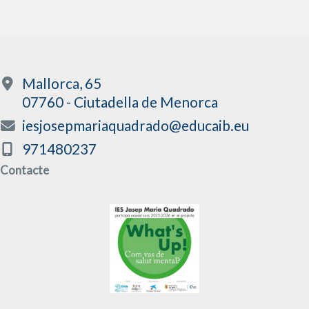
Mallorca, 65
07760 - Ciutadella de Menorca
iesjosepmariaquadrado@educaib.eu
971480237
Contacte