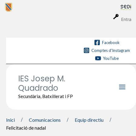
Vés
al
contingut
Entra
Facebook
Comptes d'Instagram
YouTube
IES Josep M.
Quadrado
Main
Secundària, Batxillerat i FP
Men
Inici
Comunicacions
Equip directiu
Felicitació de nadal