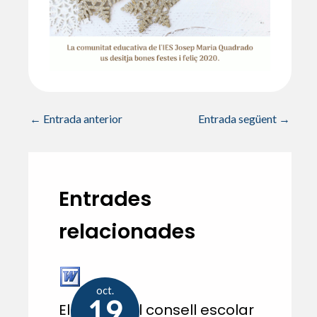
←
Entrada anterior
Entrada següent
→
Entrades
relacionades
oct.
19
Eleccions al consell escolar