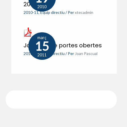
2010
2010
2010-11
,
Equip directiu
/ Per
xtecadmin
març
15
Jornada de portes obertes
2010-11
,
Equip directiu
/ Per
Joan Pascual
2011