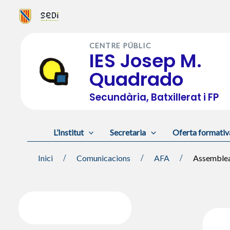
Vés
al
CENTRE PÚBLIC
contingut
IES Josep M.
Quadrado
Secundària, Batxillerat i FP
L’Institut
Secretaria
Oferta formativ
Inici
Comunicacions
AFA
Assemble