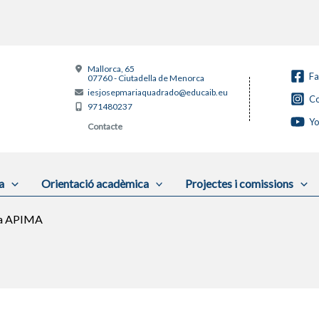
Mallorca, 65
F
07760 - Ciutadella de Menorca
iesjosepmariaquadrado@educaib.eu
Co
971480237
Y
Contacte
a
Orientació acadèmica
Projectes i comissions
a APIMA