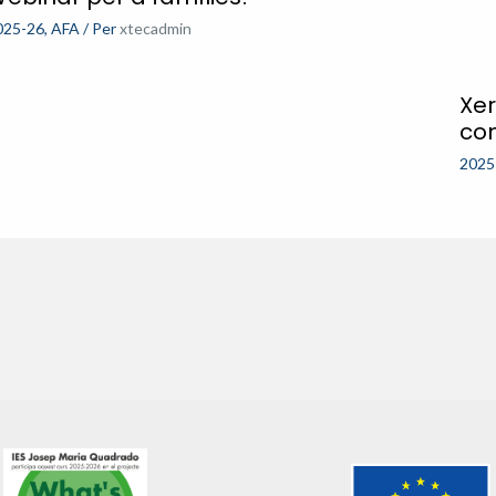
025-26
,
AFA
/ Per
xtecadmin
Xer
co
2025