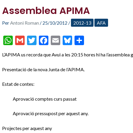
Assemblea APIMA
Per
Antoni Roman
/
25/10/2012
/
2012-13
AFA
W
G
T
F
E
Bl
C
h
m
w
ac
m
u
o
L’APIMA us recorda que Avui a les 20:15 hores hi ha l’assemblea g
at
ai
itt
e
ai
es
m
s
l
er
b
l
ky
p
Presentació de la nova Junta de l’APIMA.
A
o
ar
Estat de contes:
p
o
te
p
k
ix
Aprovació comptes curs passat
Aprovació pressupost per aquest any.
Projectes per aquest any