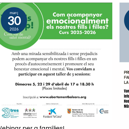
març
30
2026
ebinar per a famílies!