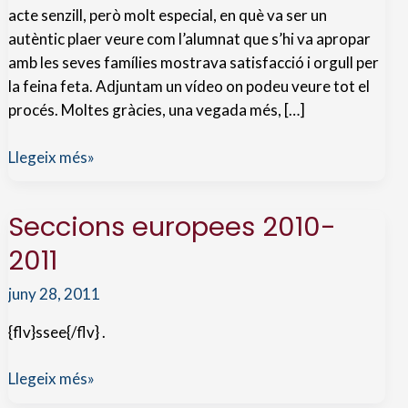
acte senzill, però molt especial, en què va ser un
autèntic plaer veure com l’alumnat que s’hi va apropar
amb les seves famílies mostrava satisfacció i orgull per
la feina feta. Adjuntam un vídeo on podeu veure tot el
procés. Moltes gràcies, una vegada més, […]
La
Llegeix més»
bassa
ja
Seccions europees 2010-
és
una
2011
realitat
juny 28, 2011
{flv}ssee{/flv} .
Seccions
Llegeix més»
europees