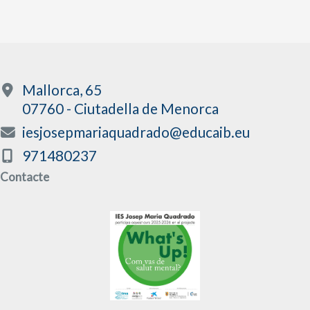
Mallorca, 65
07760 - Ciutadella de Menorca
iesjosepmariaquadrado@educaib.eu
971480237
Contacte