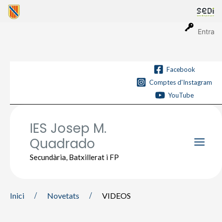
Vés
al
contingut
Entra
Facebook
Comptes d'Instagram
YouTube
IES Josep M.
Quadrado
Main
Secundària, Batxillerat i FP
Men
Inici
Novetats
VIDEOS