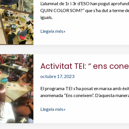
L’alumnat de 1r i 3r d’ESO han pogut aprofun
QUIN COLOR SOM?” que s’ha dut a terme de f
iguals.
Activitat
Llegeix més»
TEI:
“
de
quin
Activitat TEI: “ ens con
color
som?
octubre 17, 2023
”
El programa TEI s’ha posat en marxa amb èxit. 
anomenada “Ens coneixem“. D’aquesta manera l’
Activitat
Llegeix més»
TEI:
“