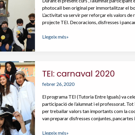
Durant el present curs , l’alumnat participant
photocall ben original per immortalitzar el bon
L’activitat va servir per reforçar els valors d
projecte TEI. Decoracions, disfresses i panca
TEI
Llegeix més»
curs
2021-
2022:
photocall
TEI: carnaval 2020
febrer 26, 2020
El programa TEI (Tutoria Entre Iguals) va cel
participació de l’alumnat i el professorat. Tot 
per treballar valors tan importants com la coo
van preparar disfresses conjuntes, pancartes 
TEI:
Llegeix més»