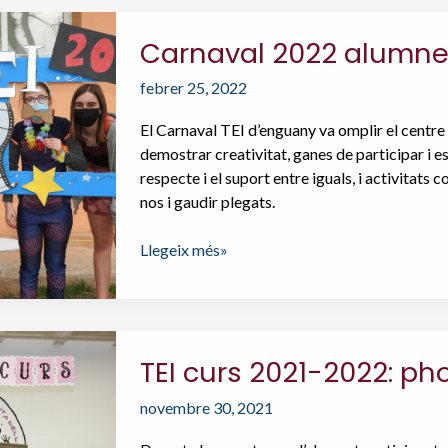
ens
coneixem”
Carnaval 2022 alumne
febrer 25, 2022
El Carnaval TEI d’enguany va omplir el centre d
demostrar creativitat, ganes de participar i 
respecte i el suport entre iguals, i activitats
nos i gaudir plegats.
Carnaval
Llegeix més»
2022
alumnes
TEI
TEI curs 2021-2022: pho
novembre 30, 2021