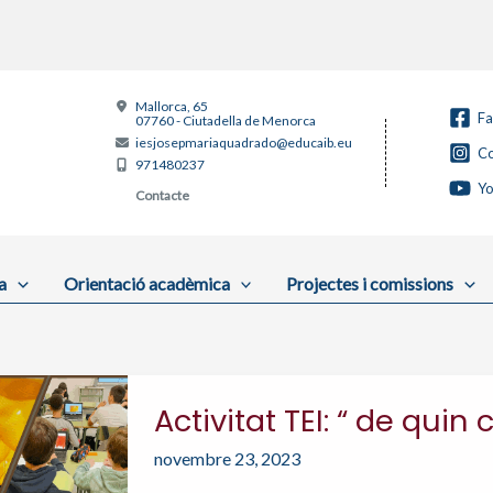
Mallorca, 65
F
07760 - Ciutadella de Menorca
iesjosepmariaquadrado@educaib.eu
Co
971480237
Y
Contacte
a
Orientació acadèmica
Projectes i comissions
Activitat TEI: “ de quin
novembre 23, 2023