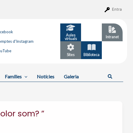
Entra
acebook
Aules
GESTIB
Intranet
virtuals
mptes d'Instagram
ouTube
Sites
Biblioteca
Calendari
Cerca
Famílies
Notícies
Galeria
 color som? ”