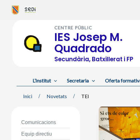
Vés
al
CENTRE PÚBLIC
contingut
IES Josep M.
Quadrado
Secundària, Batxillerat i FP
L’Institut
Secretaria
Oferta formativ
Inici
Novetats
TEI
Comunicacions
Equip directiu