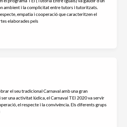
 en el programa TEI (Tutoria Entre Iguals) va gaudir d’un
 ambient i la complicitat entre tutors i tutoritzats.
e respecte, empatia i cooperació que caracteritzen el
rtes elaborades pels
ebrar el seu tradicional Carnaval amb una gran
i ser una activitat lúdica, el Carnaval TEI 2020 va servir
peració, el respecte i la convivència. Els diferents grups
i