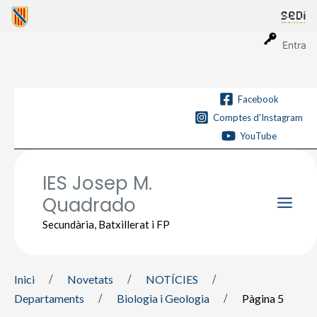
Vés
al
contingut
Entra
Facebook
Comptes d'Instagram
YouTube
IES Josep M.
Quadrado
Main
Secundària, Batxillerat i FP
Men
Inici
Novetats
NOTÍCIES
Departaments
Biologia i Geologia
Pàgina 5