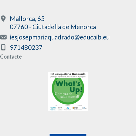
Mallorca, 65
07760 - Ciutadella de Menorca
iesjosepmariaquadrado@educaib.eu
971480237
Contacte