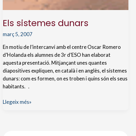
Els sistemes dunars
març 5, 2007
En motiu de l’intercanvi amb el centre Oscar Romero
d’Holanda els alumnes de 3r d’ESO han elaborat
aquesta presentació. Mitjançant unes quantes
diapositives expliquen, en català i en anglès, el sistemes
dunars: com es formen, on es troben i quins són els seus
habitants. .
Els
Llegeix més»
sistemes
dunars