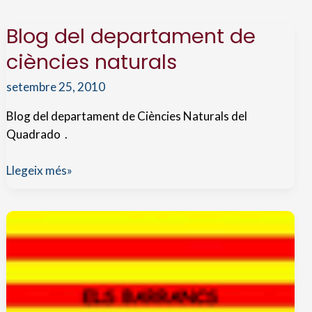
Blog del departament de
ciències naturals
setembre 25, 2010
Blog del departament de Ciències Naturals del
Quadrado .
Blog
Llegeix més»
del
departament
de
ciències
naturals