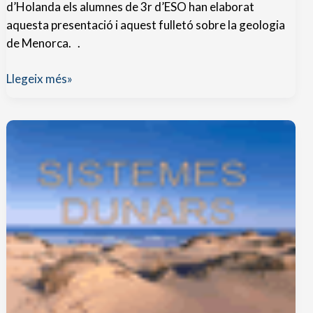
d’Holanda els alumnes de 3r d’ESO han elaborat
aquesta presentació i aquest fulletó sobre la geologia
de Menorca. .
Geologia
Llegeix més»
de
Menorca